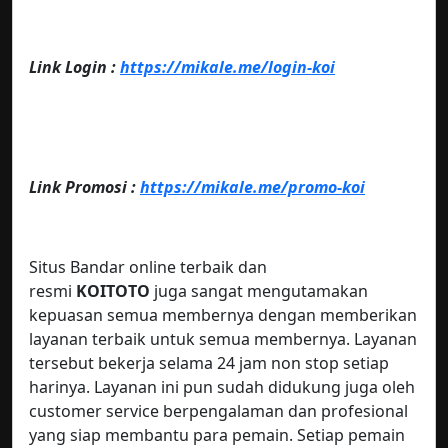
Link Login :
https://mikale.me/login-koi
Link Promosi :
https://mikale.me/promo-koi
Situs Bandar online terbaik dan
resmi
KOITOTO
juga sangat mengutamakan
kepuasan semua membernya dengan memberikan
layanan terbaik untuk semua membernya. Layanan
tersebut bekerja selama 24 jam non stop setiap
harinya. Layanan ini pun sudah didukung juga oleh
customer service berpengalaman dan profesional
yang siap membantu para pemain. Setiap pemain