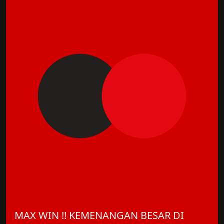
MAX WIN !! KEMENANGAN BESAR DI