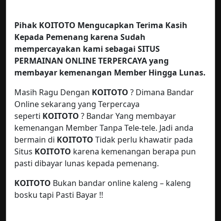
Pihak KOITOTO Mengucapkan Terima Kasih
Kepada Pemenang karena Sudah
mempercayakan kami sebagai SITUS
PERMAINAN ONLINE TERPERCAYA yang
membayar kemenangan Member Hingga Lunas.
Masih Ragu Dengan
KOITOTO
? Dimana Bandar
Online sekarang yang Terpercaya
seperti
KOITOTO
? Bandar Yang membayar
kemenangan Member Tanpa Tele-tele. Jadi anda
bermain di
KOITOTO
Tidak perlu khawatir pada
Situs
KOITOTO
karena kemenangan berapa pun
pasti dibayar lunas kepada pemenang.
KOITOTO
Bukan bandar online kaleng – kaleng
bosku tapi Pasti Bayar !!