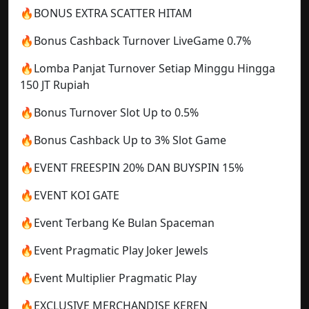
🔥BONUS EXTRA SCATTER HITAM
🔥Bonus Cashback Turnover LiveGame 0.7%
🔥Lomba Panjat Turnover Setiap Minggu Hingga
150 JT Rupiah
🔥Bonus Turnover Slot Up to 0.5%
🔥Bonus Cashback Up to 3% Slot Game
🔥EVENT FREESPIN 20% DAN BUYSPIN 15%
🔥EVENT KOI GATE
🔥Event Terbang Ke Bulan Spaceman
🔥Event Pragmatic Play Joker Jewels
🔥Event Multiplier Pragmatic Play
🔥EXCLUSIVE MERCHANDISE KEREN