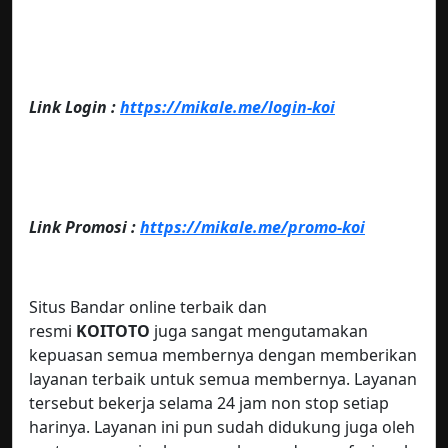
Link Login :
https://mikale.me/login-koi
Link Promosi :
https://mikale.me/promo-koi
Situs Bandar online terbaik dan
resmi
KOITOTO
juga sangat mengutamakan
kepuasan semua membernya dengan memberikan
layanan terbaik untuk semua membernya. Layanan
tersebut bekerja selama 24 jam non stop setiap
harinya. Layanan ini pun sudah didukung juga oleh