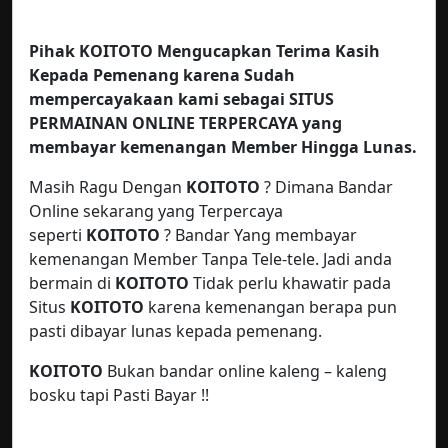
Pihak KOITOTO Mengucapkan Terima Kasih
Kepada Pemenang karena Sudah
mempercayakaan kami sebagai SITUS
PERMAINAN ONLINE TERPERCAYA yang
membayar kemenangan Member Hingga Lunas.
Masih Ragu Dengan
KOITOTO
? Dimana Bandar
Online sekarang yang Terpercaya
seperti
KOITOTO
? Bandar Yang membayar
kemenangan Member Tanpa Tele-tele. Jadi anda
bermain di
KOITOTO
Tidak perlu khawatir pada
Situs
KOITOTO
karena kemenangan berapa pun
pasti dibayar lunas kepada pemenang.
KOITOTO
Bukan bandar online kaleng – kaleng
bosku tapi Pasti Bayar !!