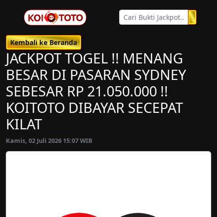
Kembali ke Beranda
JACKPOT TOGEL !! MENANG
BESAR DI PASARAN SYDNEY
SEBESAR RP 21.050.000 !!
KOITOTO DIBAYAR SECEPAT
KILAT
Kamis, 02 Juli 2026 15:07 WIB