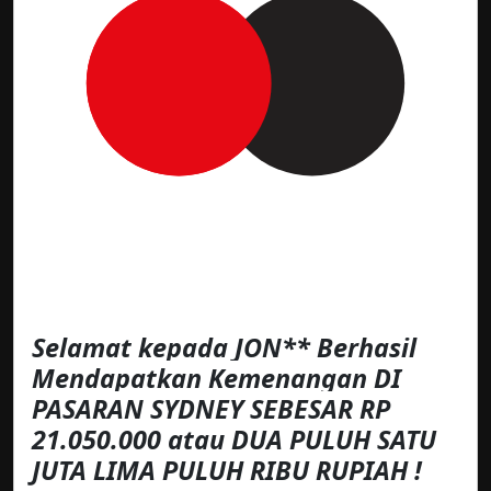
Selamat kepada JON** Berhasil
Mendapatkan Kemenangan DI
PASARAN SYDNEY SEBESAR RP
21.050.000 atau DUA PULUH SATU
JUTA LIMA PULUH RIBU RUPIAH !