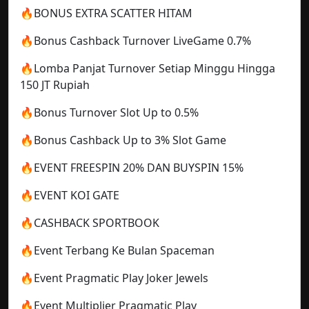
🔥BONUS EXTRA SCATTER HITAM
🔥Bonus Cashback Turnover LiveGame 0.7%
🔥Lomba Panjat Turnover Setiap Minggu Hingga
150 JT Rupiah
🔥Bonus Turnover Slot Up to 0.5%
🔥Bonus Cashback Up to 3% Slot Game
🔥EVENT FREESPIN 20% DAN BUYSPIN 15%
🔥EVENT KOI GATE
🔥
CASHBACK SPORTBOOK
🔥Event Terbang Ke Bulan Spaceman
🔥Event Pragmatic Play Joker Jewels
🔥Event Multiplier Pragmatic Play