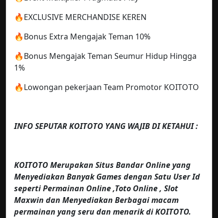
🔥EXCLUSIVE MERCHANDISE KEREN
🔥Bonus Extra Mengajak Teman 10%
🔥Bonus Mengajak Teman Seumur Hidup Hingga
1%
🔥Lowongan pekerjaan Team Promotor KOITOTO
INFO SEPUTAR KOITOTO YANG WAJIB DI KETAHUI :
KOITOTO Merupakan Situs Bandar Online yang
Menyediakan Banyak Games dengan Satu User Id
seperti Permainan Online ,Toto Online , Slot
Maxwin dan Menyediakan Berbagai macam
permainan yang seru dan menarik di KOITOTO.