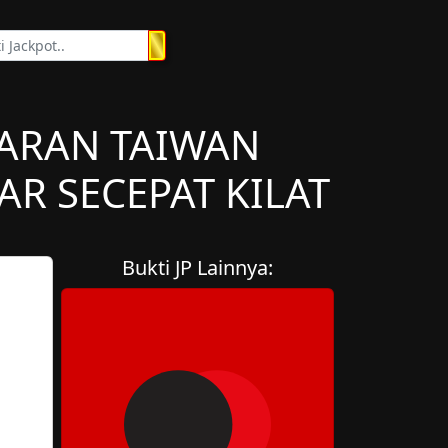
SARAN TAIWAN
YAR SECEPAT KILAT
Bukti JP Lainnya: