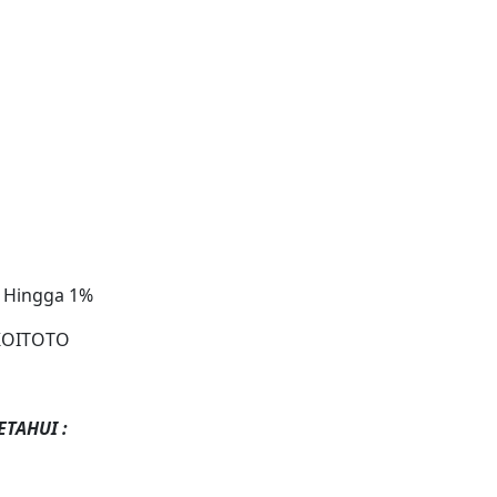
 Hingga 1%
KOITOTO
ETAHUI :