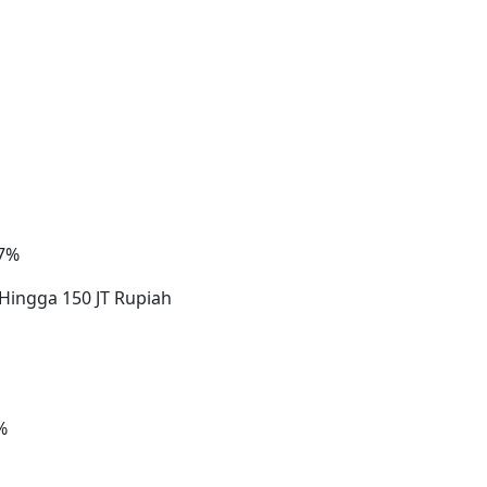
.7%
Hingga 150 JT Rupiah
%