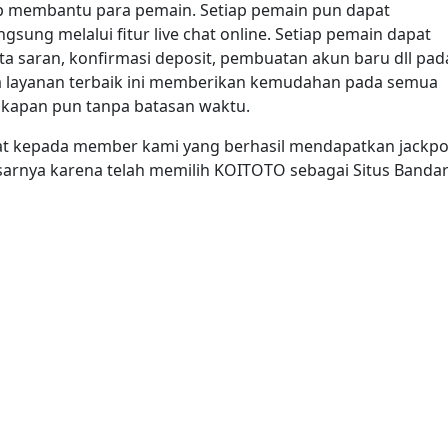
p membantu para pemain. Setiap pemain pun dapat
sung melalui fitur live chat online. Setiap pemain dapat
 saran, konfirmasi deposit, pembuatan akun baru dll pad
nya layanan terbaik ini memberikan kemudahan pada semua
kapan pun tanpa batasan waktu.
t kepada member kami yang berhasil mendapatkan jackpo
sarnya karena telah memilih KOITOTO sebagai Situs Banda