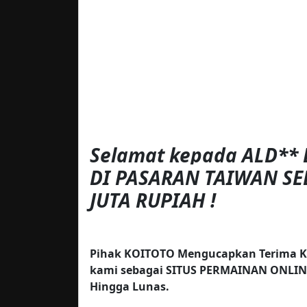
Selamat kepada ALD**
DI PASARAN TAIWAN SEB
JUTA RUPIAH !
Pihak KOITOTO Mengucapkan Terima 
kami sebagai SITUS PERMAINAN ONLI
Hingga Lunas.