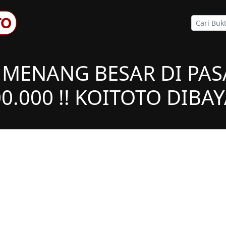
! MENANG BESAR DI PA
0.000 !! KOITOTO DIBA