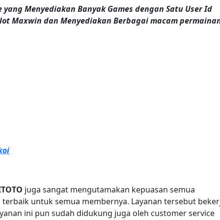
e yang Menyediakan Banyak Games dengan Satu User Id
 , Slot Maxwin dan Menyediakan Berbagai macam permaina
koi
ITOTO
juga sangat mengutamakan kepuasan semua
erbaik untuk semua membernya. Layanan tersebut beker
ayanan ini pun sudah didukung juga oleh customer service