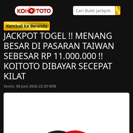
Kembali ke Beranda
JACKPOT TOGEL !! MENANG
BESAR DI PASARAN TAIWAN
SEBESAR RP 11.000.000 !!
KOITOTO DIBAYAR SECEPAT
KILAT
Senin, 08 Juni 2026 23:20 WIB