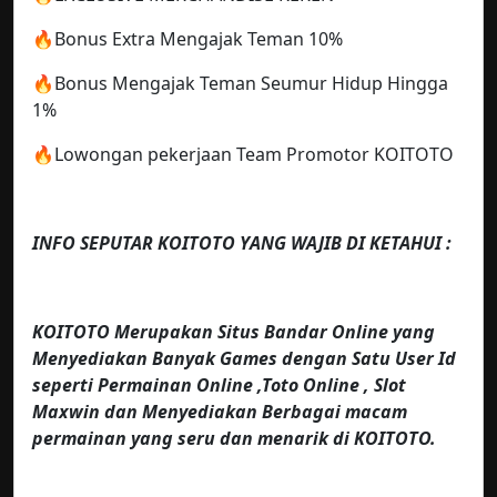
🔥Bonus Extra Mengajak Teman 10%
🔥Bonus Mengajak Teman Seumur Hidup Hingga
1%
🔥Lowongan pekerjaan Team Promotor KOITOTO
INFO SEPUTAR KOITOTO YANG WAJIB DI KETAHUI :
KOITOTO Merupakan Situs Bandar Online yang
Menyediakan Banyak Games dengan Satu User Id
seperti Permainan Online ,Toto Online , Slot
Maxwin dan Menyediakan Berbagai macam
permainan yang seru dan menarik di KOITOTO.