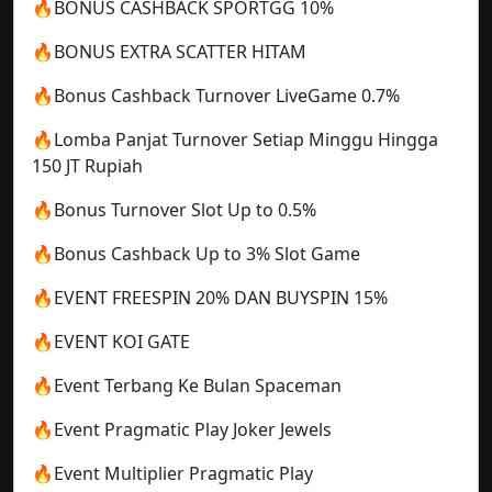
🔥BONUS CASHBACK SPORTGG 10%
🔥BONUS EXTRA SCATTER HITAM
🔥Bonus Cashback Turnover LiveGame 0.7%
🔥Lomba Panjat Turnover Setiap Minggu Hingga
150 JT Rupiah
🔥Bonus Turnover Slot Up to 0.5%
🔥Bonus Cashback Up to 3% Slot Game
🔥EVENT FREESPIN 20% DAN BUYSPIN 15%
🔥EVENT KOI GATE
🔥Event Terbang Ke Bulan Spaceman
🔥Event Pragmatic Play Joker Jewels
🔥Event Multiplier Pragmatic Play