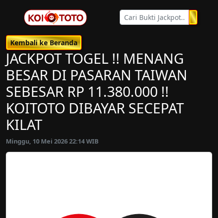
Kembali ke Beranda
JACKPOT TOGEL !! MENANG
BESAR DI PASARAN TAIWAN
SEBESAR RP 11.380.000 !!
KOITOTO DIBAYAR SECEPAT
KILAT
Minggu, 10 Mei 2026 22:14 WIB