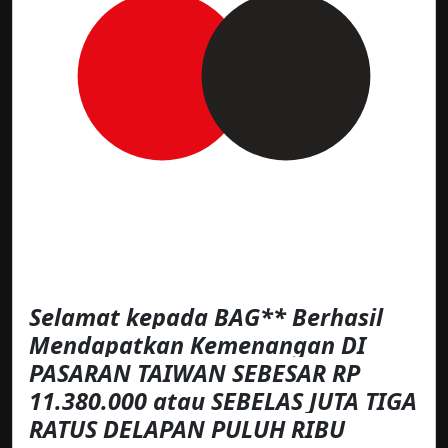
Selamat kepada BAG** Berhasil
Mendapatkan Kemenangan DI
PASARAN TAIWAN SEBESAR RP
11.380.000 atau SEBELAS JUTA TIGA
RATUS DELAPAN PULUH RIBU