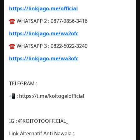
https://linkjago.me/official
☎️ WHATSAPP 2 : 0877-9856-3416
https://linkjago.me/wa2ofc
☎️ WHATSAPP 3 : 0822-6022-3240
https://linkjago.me/wa3ofc
TELEGRAM :
📲 : https://t.me/koitogelofficial
IG : @KOITOTOOFFICIAL_
Link Alternatif Anti Nawala :