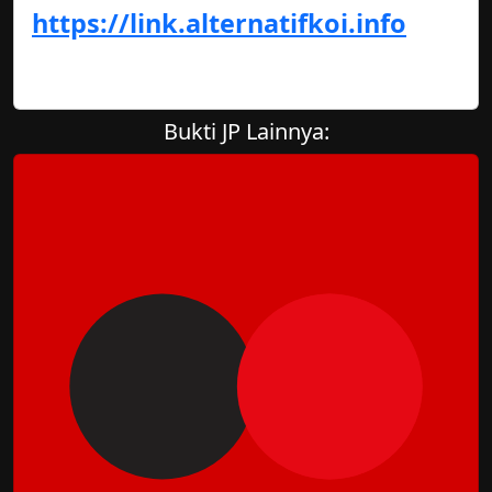
https://link.alternatifkoi.info
Bukti JP Lainnya: