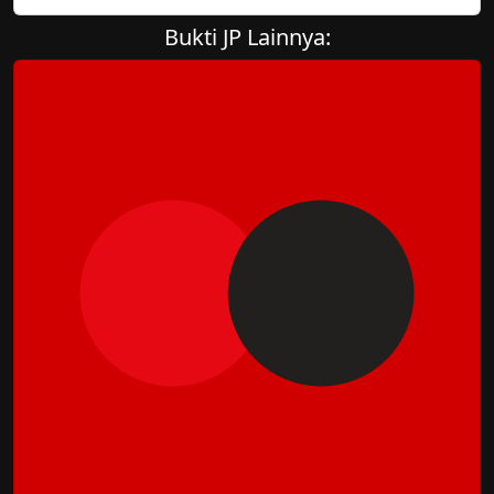
Bukti JP Lainnya: