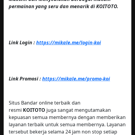
permainan yang seru dan menarik di KOITOTO.
Link Login :
https://mikale.me/login-koi
Link Promosi :
https://mikale.me/promo-koi
Situs Bandar online terbaik dan
resmi
KOITOTO
juga sangat mengutamakan
kepuasan semua membernya dengan memberikan
layanan terbaik untuk semua membernya. Layanan
tersebut bekerja selama 24 jam non stop setiap