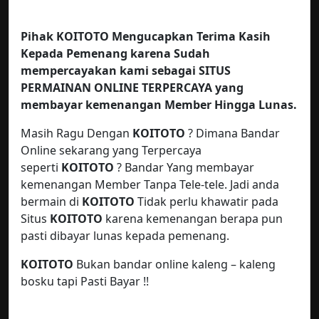
Pihak KOITOTO Mengucapkan Terima Kasih
Kepada Pemenang karena Sudah
mempercayakan kami sebagai SITUS
PERMAINAN ONLINE TERPERCAYA yang
membayar kemenangan Member Hingga Lunas.
Masih Ragu Dengan
KOITOTO
? Dimana Bandar
Online sekarang yang Terpercaya
seperti
KOITOTO
? Bandar Yang membayar
kemenangan Member Tanpa Tele-tele. Jadi anda
bermain di
KOITOTO
Tidak perlu khawatir pada
Situs
KOITOTO
karena kemenangan berapa pun
pasti dibayar lunas kepada pemenang.
KOITOTO
Bukan bandar online kaleng – kaleng
bosku tapi Pasti Bayar !!