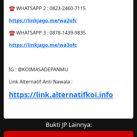
☎️ WHATSAPP 2 : 0823-2460-7115
https://linkjago.me/wa2ofc
☎️ WHATSAPP 3 : 0878-1439-9835
https://linkjago.me/wa3ofc
IG : @KOIMASADEPANMU
Link Alternatif Anti Nawala :
https://link.alternatifkoi.info
Bukti JP Lainnya: