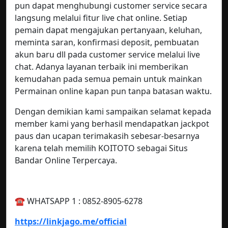
pun dapat menghubungi customer service secara
langsung melalui fitur live chat online. Setiap
pemain dapat mengajukan pertanyaan, keluhan,
meminta saran, konfirmasi deposit, pembuatan
akun baru dll pada customer service melalui live
chat. Adanya layanan terbaik ini memberikan
kemudahan pada semua pemain untuk mainkan
Permainan online kapan pun tanpa batasan waktu.
Dengan demikian kami sampaikan selamat kepada
member kami yang berhasil mendapatkan jackpot
paus dan ucapan terimakasih sebesar-besarnya
karena telah memilih KOITOTO sebagai Situs
Bandar Online Terpercaya.
☎️ WHATSAPP 1 : 0852-8905-6278
https://linkjago.me/official