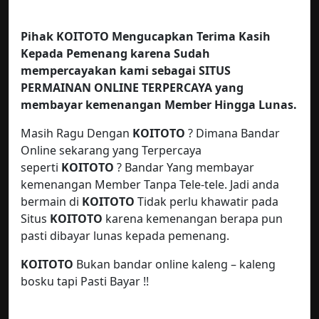
Pihak KOITOTO Mengucapkan Terima Kasih
Kepada Pemenang karena Sudah
mempercayakan kami sebagai SITUS
PERMAINAN ONLINE TERPERCAYA yang
membayar kemenangan Member Hingga Lunas.
Masih Ragu Dengan
KOITOTO
? Dimana Bandar
Online sekarang yang Terpercaya
seperti
KOITOTO
? Bandar Yang membayar
kemenangan Member Tanpa Tele-tele. Jadi anda
bermain di
KOITOTO
Tidak perlu khawatir pada
Situs
KOITOTO
karena kemenangan berapa pun
pasti dibayar lunas kepada pemenang.
KOITOTO
Bukan bandar online kaleng – kaleng
bosku tapi Pasti Bayar !!