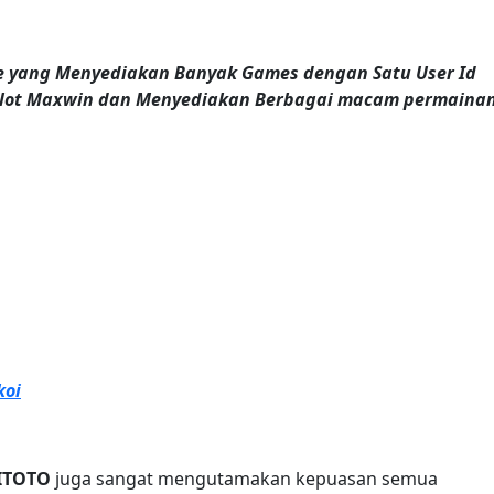
e yang Menyediakan Banyak Games dengan Satu User Id
 , Slot Maxwin dan Menyediakan Berbagai macam permaina
koi
ITOTO
juga sangat mengutamakan kepuasan semua