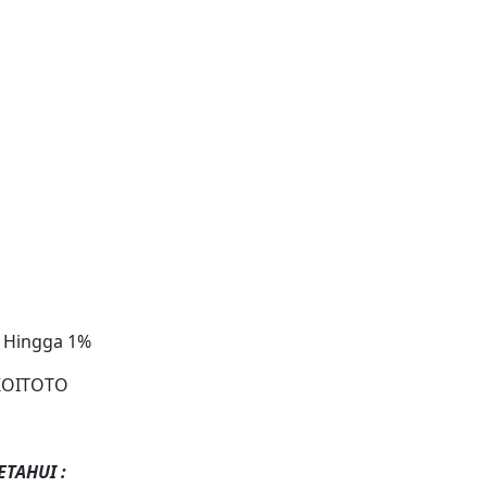
 Hingga 1%
KOITOTO
ETAHUI :