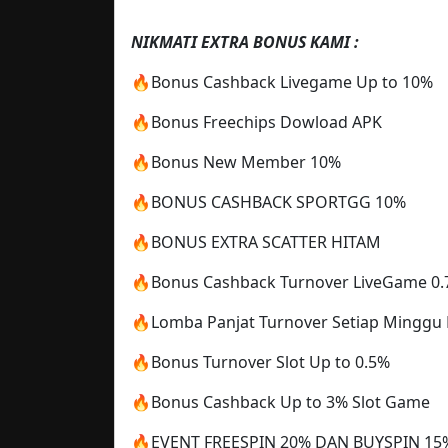
NIKMATI EXTRA BONUS KAMI :
🔥Bonus Cashback Livegame Up to 10%
🔥Bonus Freechips Dowload APK
🔥Bonus New Member 10%
🔥BONUS CASHBACK SPORTGG 10%
🔥BONUS EXTRA SCATTER HITAM
🔥Bonus Cashback Turnover LiveGame 0
🔥Lomba Panjat Turnover Setiap Minggu 
🔥Bonus Turnover Slot Up to 0.5%
🔥Bonus Cashback Up to 3% Slot Game
🔥EVENT FREESPIN 20% DAN BUYSPIN 15