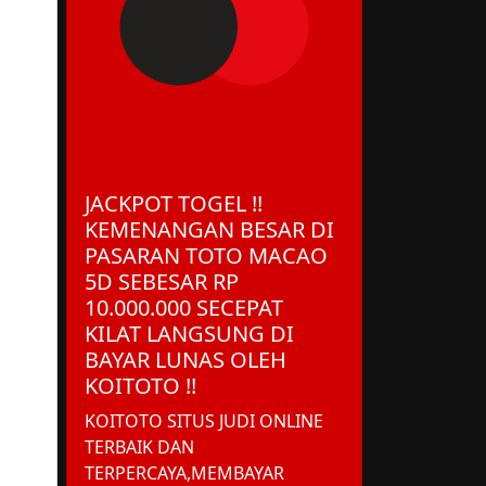
JACKPOT TOGEL !!
KEMENANGAN BESAR DI
PASARAN TOTO MACAO
5D SEBESAR RP
10.000.000 SECEPAT
KILAT LANGSUNG DI
BAYAR LUNAS OLEH
KOITOTO !!
KOITOTO SITUS JUDI ONLINE
TERBAIK DAN
TERPERCAYA,MEMBAYAR