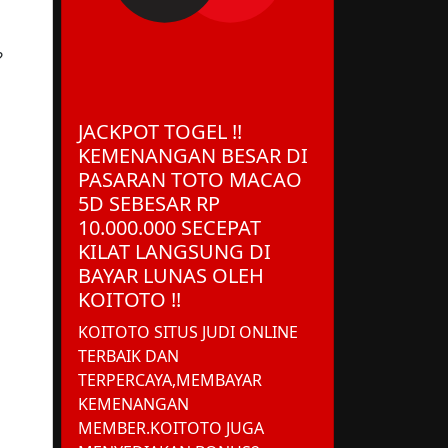
?
JACKPOT TOGEL !!
KEMENANGAN BESAR DI
PASARAN TOTO MACAO
5D SEBESAR RP
10.000.000 SECEPAT
KILAT LANGSUNG DI
BAYAR LUNAS OLEH
KOITOTO !!
KOITOTO SITUS JUDI ONLINE
TERBAIK DAN
TERPERCAYA,MEMBAYAR
KEMENANGAN
MEMBER.KOITOTO JUGA