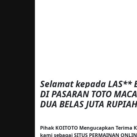
Selamat kepada LAS**
DI PASARAN TOTO MACAO
DUA BELAS JUTA RUPIAH
Pihak KOITOTO Mengucapkan Terima 
kami sebagai SITUS PERMAINAN ONLI