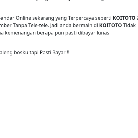
andar Online sekarang yang Terpercaya seperti
KOITOTO
r Tanpa Tele-tele. Jadi anda bermain di
KOITOTO
Tidak
a kemenangan berapa pun pasti dibayar lunas
leng bosku tapi Pasti Bayar !!