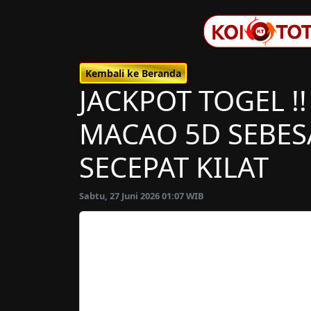
Kembali ke Beranda
JACKPOT TOGEL !
MACAO 5D SEBESA
SECEPAT KILAT
Sabtu, 27 Juni 2026 01:07 WIB