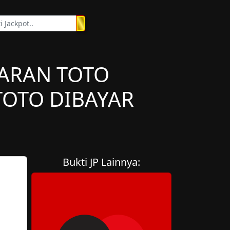
SARAN TOTO
ITOTO DIBAYAR
Bukti JP Lainnya: