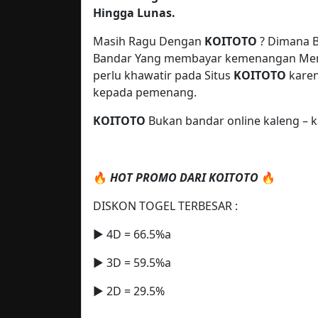
Hingga Lunas.
Masih Ragu Dengan
KOITOTO
? Dimana B
Bandar Yang membayar kemenangan Membe
perlu khawatir pada Situs
KOITOTO
karen
kepada pemenang.
KOITOTO
Bukan bandar online kaleng – ka
🔥
HOT PROMO DARI KOITOTO
🔥
DISKON TOGEL TERBESAR :
▶️ 4D = 66.5%a
▶️ 3D = 59.5%a
▶️ 2D = 29.5%