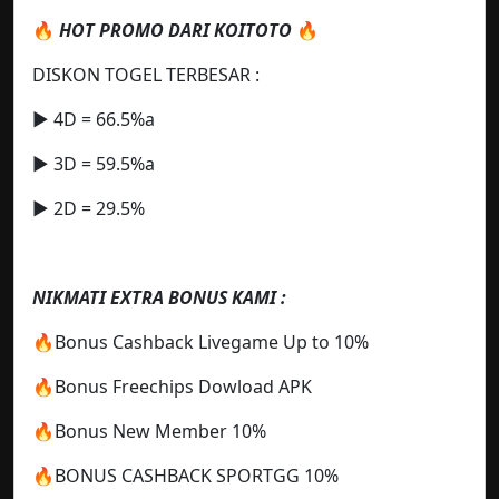
🔥
HOT PROMO DARI KOITOTO
🔥
DISKON TOGEL TERBESAR :
▶️ 4D = 66.5%a
▶️ 3D = 59.5%a
▶️ 2D = 29.5%
NIKMATI EXTRA BONUS KAMI :
🔥Bonus Cashback Livegame Up to 10%
🔥Bonus Freechips Dowload APK
🔥Bonus New Member 10%
🔥BONUS CASHBACK SPORTGG 10%