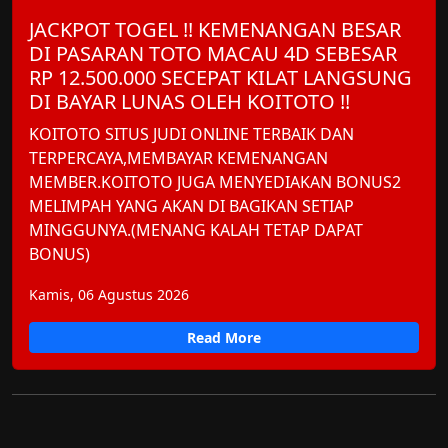
JACKPOT TOGEL !! KEMENANGAN BESAR
DI PASARAN TOTO MACAU 4D SEBESAR
RP 12.500.000 SECEPAT KILAT LANGSUNG
DI BAYAR LUNAS OLEH KOITOTO !!
KOITOTO SITUS JUDI ONLINE TERBAIK DAN
TERPERCAYA,MEMBAYAR KEMENANGAN
MEMBER.KOITOTO JUGA MENYEDIAKAN BONUS2
MELIMPAH YANG AKAN DI BAGIKAN SETIAP
MINGGUNYA.(MENANG KALAH TETAP DAPAT
BONUS)
Kamis, 06 Agustus 2026
Read More