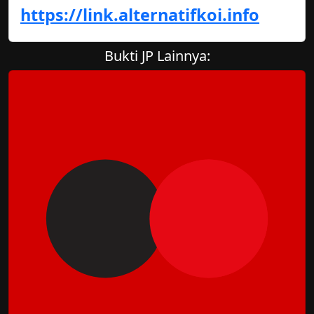
https://link.alternatifkoi.info
Bukti JP Lainnya: