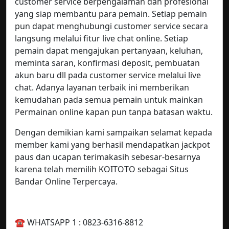
customer service berpengalaman dan profesional
yang siap membantu para pemain. Setiap pemain
pun dapat menghubungi customer service secara
langsung melalui fitur live chat online. Setiap
pemain dapat mengajukan pertanyaan, keluhan,
meminta saran, konfirmasi deposit, pembuatan
akun baru dll pada customer service melalui live
chat. Adanya layanan terbaik ini memberikan
kemudahan pada semua pemain untuk mainkan
Permainan online kapan pun tanpa batasan waktu.
Dengan demikian kami sampaikan selamat kepada
member kami yang berhasil mendapatkan jackpot
paus dan ucapan terimakasih sebesar-besarnya
karena telah memilih KOITOTO sebagai Situs
Bandar Online Terpercaya.
☎️ WHATSAPP 1 : 0823-6316-8812