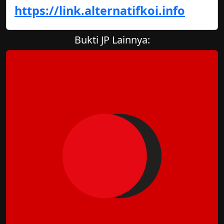
https://link.alternatifkoi.info
Bukti JP Lainnya: