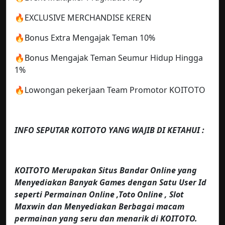
🔥EXCLUSIVE MERCHANDISE KEREN
🔥Bonus Extra Mengajak Teman 10%
🔥Bonus Mengajak Teman Seumur Hidup Hingga
1%
🔥Lowongan pekerjaan Team Promotor KOITOTO
INFO SEPUTAR KOITOTO YANG WAJIB DI KETAHUI :
KOITOTO Merupakan Situs Bandar Online yang
Menyediakan Banyak Games dengan Satu User Id
seperti Permainan Online ,Toto Online , Slot
Maxwin dan Menyediakan Berbagai macam
permainan yang seru dan menarik di KOITOTO.