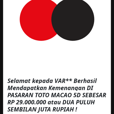
Selamat kepada VAR** Berhasil
Mendapatkan Kemenangan DI
PASARAN TOTO MACAO 5D SEBESAR
RP 29.000.000 atau DUA PULUH
SEMBILAN JUTA RUPIAH !