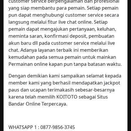
customer service berpengalaman dan profesional
yang siap membantu para pemain. Setiap pemain
pun dapat menghubungi customer service secara
langsung melalui fitur live chat online. Setiap
pemain dapat mengajukan pertanyaan, keluhan,
meminta saran, konfirmasi deposit, pembuatan
akun baru dll pada customer service melalui live
chat. Adanya layanan terbaik ini memberikan
kemudahan pada semua pemain untuk mainkan
Permainan online kapan pun tanpa batasan waktu.
Dengan demikian kami sampaikan selamat kepada
member kami yang berhasil mendapatkan jackpot
paus dan ucapan terimakasih sebesar-besarnya
karena telah memilih KOITOTO sebagai Situs
Bandar Online Terpercaya.
WHATSAPP 1 : 0877-9856-3745