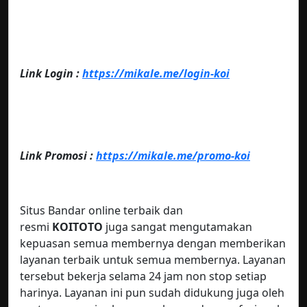
Link Login :
https://mikale.me/login-koi
Link Promosi :
https://mikale.me/promo-koi
Situs Bandar online terbaik dan
resmi
KOITOTO
juga sangat mengutamakan
kepuasan semua membernya dengan memberikan
layanan terbaik untuk semua membernya. Layanan
tersebut bekerja selama 24 jam non stop setiap
harinya. Layanan ini pun sudah didukung juga oleh