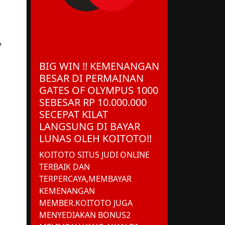
?
BIG WIN !! KEMENANGAN
BESAR DI PERMAINAN
GATES OF OLYMPUS 1000
SEBESAR RP 10.000.000
SECEPAT KILAT
LANGSUNG DI BAYAR
LUNAS OLEH KOITOTO!!
KOITOTO SITUS JUDI ONLINE
TERBAIK DAN
TERPERCAYA,MEMBAYAR
KEMENANGAN
MEMBER.KOITOTO JUGA
MENYEDIAKAN BONUS2