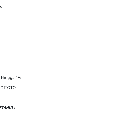
%
 Hingga 1%
KOITOTO
ETAHUI :