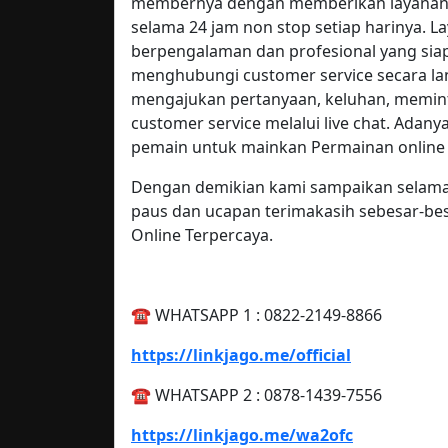
membernya dengan memberikan layanan t
selama 24 jam non stop setiap harinya. L
berpengalaman dan profesional yang sia
menghubungi customer service secara lang
mengajukan pertanyaan, keluhan, meminta
customer service melalui live chat. Ada
pemain untuk mainkan Permainan online 
Dengan demikian kami sampaikan selama
paus dan ucapan terimakasih sebesar-be
Online Terpercaya.
☎️ WHATSAPP 1 : 0822-2149-8866
https://linkjago.me/official
☎️ WHATSAPP 2 : 0878-1439-7556
https://linkjago.me/wa2ofc