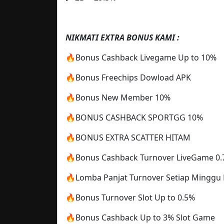
NIKMATI EXTRA BONUS KAMI :
🔥Bonus Cashback Livegame Up to 10%
🔥Bonus Freechips Dowload APK
🔥Bonus New Member 10%
🔥BONUS CASHBACK SPORTGG 10%
🔥BONUS EXTRA SCATTER HITAM
🔥Bonus Cashback Turnover LiveGame 0
🔥Lomba Panjat Turnover Setiap Minggu 
🔥Bonus Turnover Slot Up to 0.5%
🔥Bonus Cashback Up to 3% Slot Game