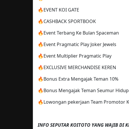
🔥EVENT KOI GATE
🔥
CASHBACK SPORTBOOK
🔥Event Terbang Ke Bulan Spaceman
🔥Event Pragmatic Play Joker Jewels
🔥Event Multiplier Pragmatic Play
🔥EXCLUSIVE MERCHANDISE KEREN
🔥Bonus Extra Mengajak Teman 10%
🔥Bonus Mengajak Teman Seumur Hidup
🔥Lowongan pekerjaan Team Promotor 
INFO SEPUTAR KOITOTO YANG WAJIB DI K