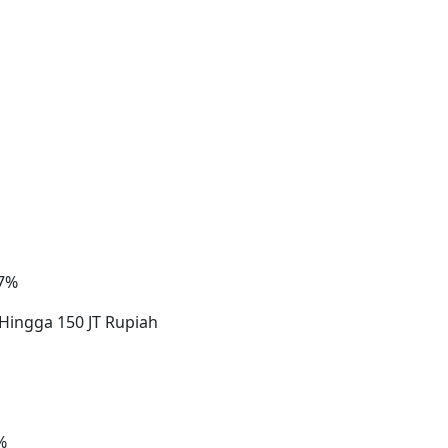
.7%
Hingga 150 JT Rupiah
%