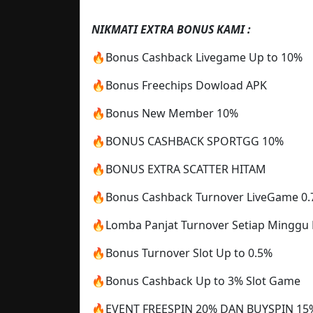
NIKMATI EXTRA BONUS KAMI :
🔥Bonus Cashback Livegame Up to 10%
🔥Bonus Freechips Dowload APK
🔥Bonus New Member 10%
🔥BONUS CASHBACK SPORTGG 10%
🔥BONUS EXTRA SCATTER HITAM
🔥Bonus Cashback Turnover LiveGame 0
🔥Lomba Panjat Turnover Setiap Minggu 
🔥Bonus Turnover Slot Up to 0.5%
🔥Bonus Cashback Up to 3% Slot Game
🔥EVENT FREESPIN 20% DAN BUYSPIN 15