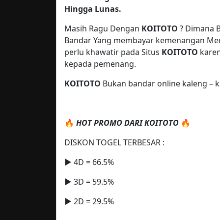
Hingga Lunas.
Masih Ragu Dengan
KOITOTO
? Dimana B
Bandar Yang membayar kemenangan Membe
perlu khawatir pada Situs
KOITOTO
karen
kepada pemenang.
KOITOTO
Bukan bandar online kaleng – ka
🔥
HOT PROMO DARI KOITOTO
🔥
DISKON TOGEL TERBESAR :
▶️ 4D = 66.5%
▶️ 3D = 59.5%
▶️ 2D = 29.5%