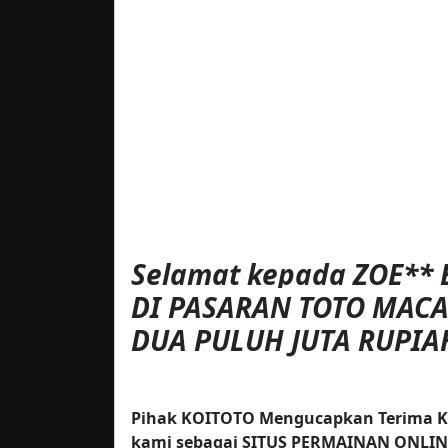
Selamat kepada ZOE**
DI PASARAN TOTO MACAU
DUA PULUH JUTA RUPIAH
Pihak KOITOTO Mengucapkan Terima 
kami sebagai SITUS PERMAINAN ONLI