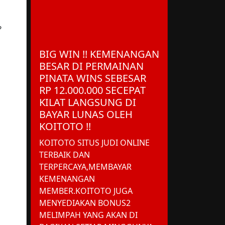
?
BIG WIN !! KEMENANGAN
BESAR DI PERMAINAN
PINATA WINS SEBESAR
RP 12.000.000 SECEPAT
KILAT LANGSUNG DI
BAYAR LUNAS OLEH
KOITOTO !!
KOITOTO SITUS JUDI ONLINE
TERBAIK DAN
TERPERCAYA,MEMBAYAR
KEMENANGAN
MEMBER.KOITOTO JUGA
MENYEDIAKAN BONUS2
MELIMPAH YANG AKAN DI