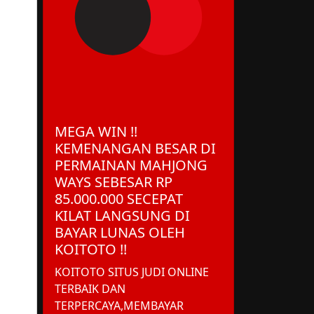
MEGA WIN !!
KEMENANGAN BESAR DI
PERMAINAN MAHJONG
WAYS SEBESAR RP
85.000.000 SECEPAT
KILAT LANGSUNG DI
BAYAR LUNAS OLEH
KOITOTO !!
KOITOTO SITUS JUDI ONLINE
TERBAIK DAN
TERPERCAYA,MEMBAYAR