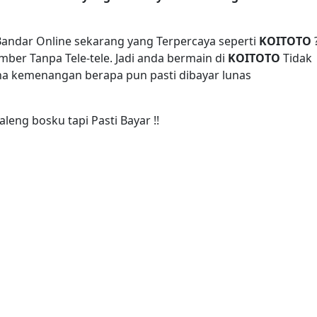
andar Online sekarang yang Terpercaya seperti
KOITOTO
r Tanpa Tele-tele. Jadi anda bermain di
KOITOTO
Tidak
a kemenangan berapa pun pasti dibayar lunas
leng bosku tapi Pasti Bayar !!