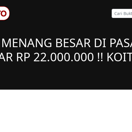
! MENANG BESAR DI PA
R RP 22.000.000 !! KO