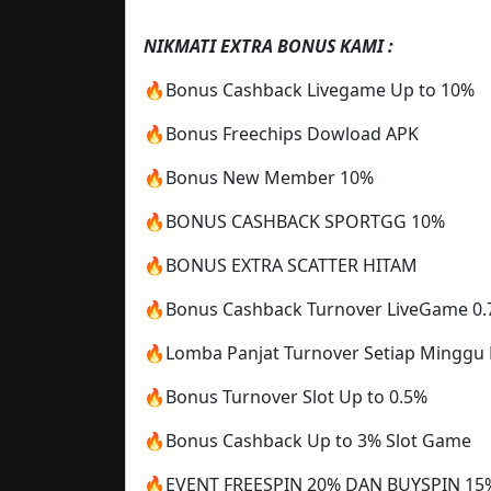
NIKMATI EXTRA BONUS KAMI :
🔥Bonus Cashback Livegame Up to 10%
🔥Bonus Freechips Dowload APK
🔥Bonus New Member 10%
🔥BONUS CASHBACK SPORTGG 10%
🔥BONUS EXTRA SCATTER HITAM
🔥Bonus Cashback Turnover LiveGame 0
🔥Lomba Panjat Turnover Setiap Minggu 
🔥Bonus Turnover Slot Up to 0.5%
🔥Bonus Cashback Up to 3% Slot Game
🔥EVENT FREESPIN 20% DAN BUYSPIN 15