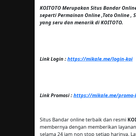
KOITOTO Merupakan Situs Bandar Onlin
seperti Permainan Online ,Toto Online
yang seru dan menarik di KOITOTO.
Link Login :
https://mikale.me/login-koi
Link Promosi :
https://mikale.me/promo-
Situs Bandar online terbaik dan resmi
KO
membernya dengan memberikan layanan t
selama 24 jam non stop setiap harinya. L