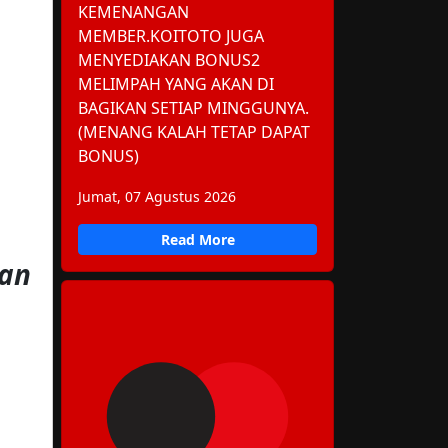
KEMENANGAN
MEMBER.KOITOTO JUGA
MENYEDIAKAN BONUS2
MELIMPAH YANG AKAN DI
BAGIKAN SETIAP MINGGUNYA.
(MENANG KALAH TETAP DAPAT
BONUS)
Jumat, 07 Agustus 2026
Read More
gan