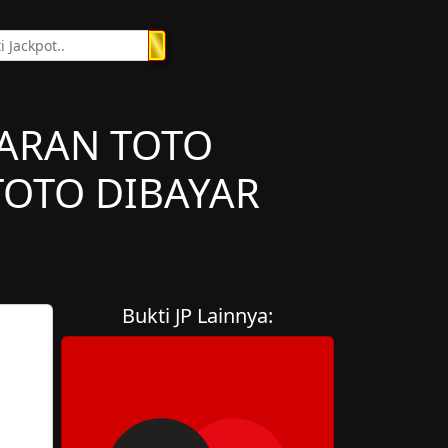
SARAN TOTO
ITOTO DIBAYAR
Bukti JP Lainnya: