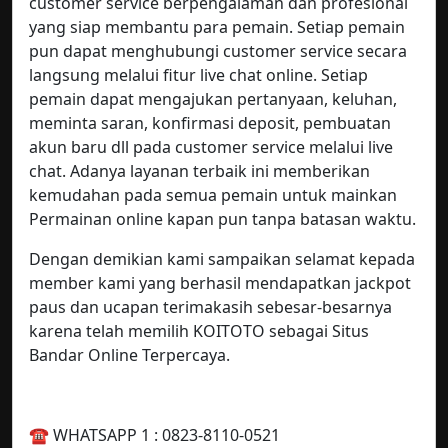
customer service berpengalaman dan profesional
yang siap membantu para pemain. Setiap pemain
pun dapat menghubungi customer service secara
langsung melalui fitur live chat online. Setiap
pemain dapat mengajukan pertanyaan, keluhan,
meminta saran, konfirmasi deposit, pembuatan
akun baru dll pada customer service melalui live
chat. Adanya layanan terbaik ini memberikan
kemudahan pada semua pemain untuk mainkan
Permainan online kapan pun tanpa batasan waktu.
Dengan demikian kami sampaikan selamat kepada
member kami yang berhasil mendapatkan jackpot
paus dan ucapan terimakasih sebesar-besarnya
karena telah memilih KOITOTO sebagai Situs
Bandar Online Terpercaya.
☎️ WHATSAPP 1 : 0823-8110-0521