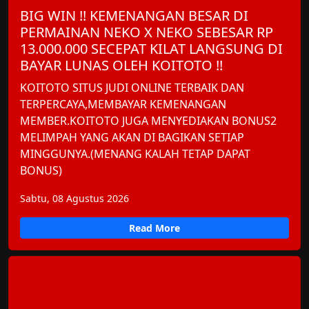
BIG WIN !! KEMENANGAN BESAR DI
PERMAINAN NEKO X NEKO SEBESAR RP
13.000.000 SECEPAT KILAT LANGSUNG DI
BAYAR LUNAS OLEH KOITOTO !!
KOITOTO SITUS JUDI ONLINE TERBAIK DAN
TERPERCAYA,MEMBAYAR KEMENANGAN
MEMBER.KOITOTO JUGA MENYEDIAKAN BONUS2
MELIMPAH YANG AKAN DI BAGIKAN SETIAP
MINGGUNYA.(MENANG KALAH TETAP DAPAT
BONUS)
Sabtu, 08 Agustus 2026
Read More