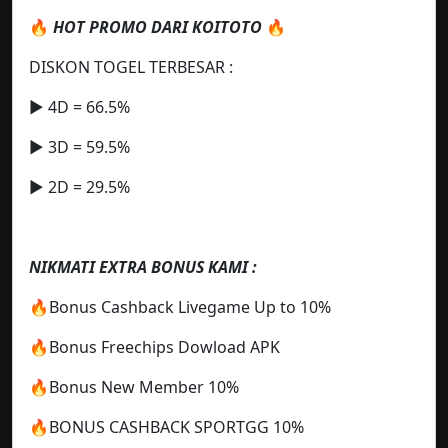
🔥
HOT PROMO DARI KOITOTO
🔥
DISKON TOGEL TERBESAR :
▶️ 4D = 66.5%
▶️ 3D = 59.5%
▶️ 2D = 29.5%
NIKMATI EXTRA BONUS KAMI :
🔥Bonus Cashback Livegame Up to 10%
🔥Bonus Freechips Dowload APK
🔥Bonus New Member 10%
🔥BONUS CASHBACK SPORTGG 10%