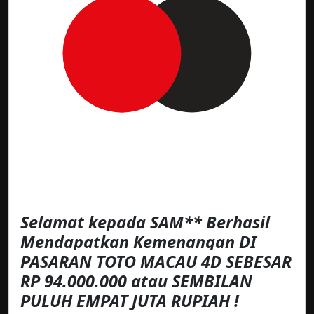
Selamat kepada SAM** Berhasil
Mendapatkan Kemenangan DI
PASARAN TOTO MACAU 4D SEBESAR
RP 94.000.000 atau SEMBILAN
PULUH EMPAT JUTA RUPIAH !