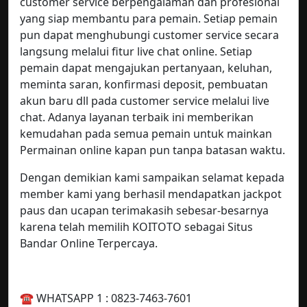
customer service berpengalaman dan profesional
yang siap membantu para pemain. Setiap pemain
pun dapat menghubungi customer service secara
langsung melalui fitur live chat online. Setiap
pemain dapat mengajukan pertanyaan, keluhan,
meminta saran, konfirmasi deposit, pembuatan
akun baru dll pada customer service melalui live
chat. Adanya layanan terbaik ini memberikan
kemudahan pada semua pemain untuk mainkan
Permainan online kapan pun tanpa batasan waktu.
Dengan demikian kami sampaikan selamat kepada
member kami yang berhasil mendapatkan jackpot
paus dan ucapan terimakasih sebesar-besarnya
karena telah memilih KOITOTO sebagai Situs
Bandar Online Terpercaya.
☎️ WHATSAPP 1 : 0823-7463-7601