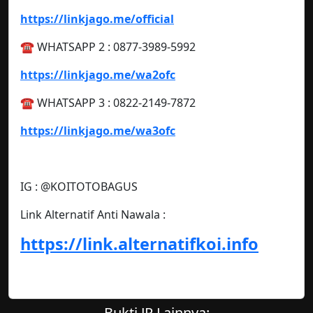
https://linkjago.me/official
☎️ WHATSAPP 2 : 0877-3989-5992
https://linkjago.me/wa2ofc
☎️ WHATSAPP 3 : 0822-2149-7872
https://linkjago.me/wa3ofc
IG : @KOITOTOBAGUS
Link Alternatif Anti Nawala :
https://link.alternatifkoi.info
Bukti JP Lainnya: