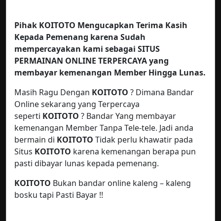
Pihak KOITOTO Mengucapkan Terima Kasih
Kepada Pemenang karena Sudah
mempercayakan kami sebagai SITUS
PERMAINAN ONLINE TERPERCAYA yang
membayar kemenangan Member Hingga Lunas.
Masih Ragu Dengan
KOITOTO
? Dimana Bandar
Online sekarang yang Terpercaya
seperti
KOITOTO
? Bandar Yang membayar
kemenangan Member Tanpa Tele-tele. Jadi anda
bermain di
KOITOTO
Tidak perlu khawatir pada
Situs
KOITOTO
karena kemenangan berapa pun
pasti dibayar lunas kepada pemenang.
KOITOTO
Bukan bandar online kaleng – kaleng
bosku tapi Pasti Bayar !!