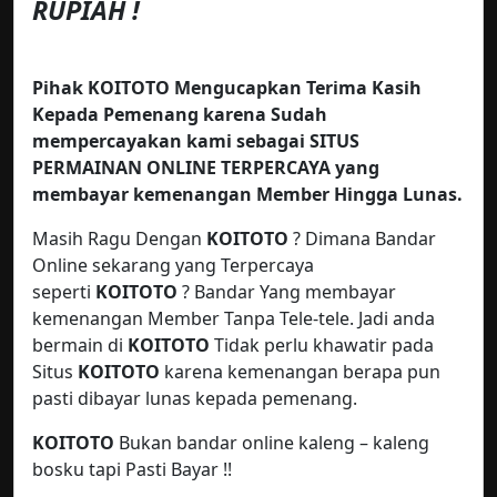
RUPIAH !
Pihak KOITOTO Mengucapkan Terima Kasih
Kepada Pemenang karena Sudah
mempercayakan kami sebagai SITUS
PERMAINAN ONLINE TERPERCAYA yang
membayar kemenangan Member Hingga Lunas.
Masih Ragu Dengan
KOITOTO
? Dimana Bandar
Online sekarang yang Terpercaya
seperti
KOITOTO
? Bandar Yang membayar
kemenangan Member Tanpa Tele-tele. Jadi anda
bermain di
KOITOTO
Tidak perlu khawatir pada
Situs
KOITOTO
karena kemenangan berapa pun
pasti dibayar lunas kepada pemenang.
KOITOTO
Bukan bandar online kaleng – kaleng
bosku tapi Pasti Bayar !!