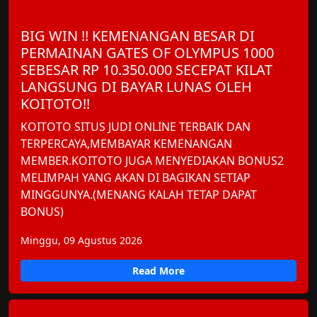
BIG WIN !! KEMENANGAN BESAR DI
PERMAINAN GATES OF OLYMPUS 1000
SEBESAR RP 10.350.000 SECEPAT KILAT
LANGSUNG DI BAYAR LUNAS OLEH
KOITOTO!!
KOITOTO SITUS JUDI ONLINE TERBAIK DAN
TERPERCAYA,MEMBAYAR KEMENANGAN
MEMBER.KOITOTO JUGA MENYEDIAKAN BONUS2
MELIMPAH YANG AKAN DI BAGIKAN SETIAP
MINGGUNYA.(MENANG KALAH TETAP DAPAT
BONUS)
Minggu, 09 Agustus 2026
Read More