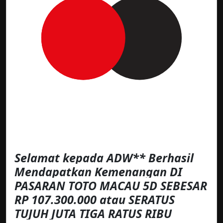
Selamat kepada ADW** Berhasil
Mendapatkan Kemenangan DI
PASARAN TOTO MACAU 5D SEBESAR
RP 107.300.000 atau SERATUS
TUJUH JUTA TIGA RATUS RIBU