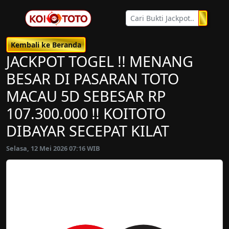
Kembali ke Beranda
JACKPOT TOGEL !! MENANG
BESAR DI PASARAN TOTO
MACAU 5D SEBESAR RP
107.300.000 !! KOITOTO
DIBAYAR SECEPAT KILAT
Selasa, 12 Mei 2026 07:16 WIB