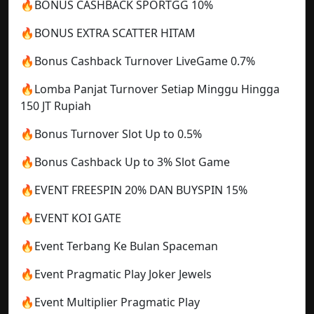
🔥BONUS CASHBACK SPORTGG 10%
🔥BONUS EXTRA SCATTER HITAM
🔥Bonus Cashback Turnover LiveGame 0.7%
🔥Lomba Panjat Turnover Setiap Minggu Hingga
150 JT Rupiah
🔥Bonus Turnover Slot Up to 0.5%
🔥Bonus Cashback Up to 3% Slot Game
🔥EVENT FREESPIN 20% DAN BUYSPIN 15%
🔥EVENT KOI GATE
🔥Event Terbang Ke Bulan Spaceman
🔥Event Pragmatic Play Joker Jewels
🔥Event Multiplier Pragmatic Play