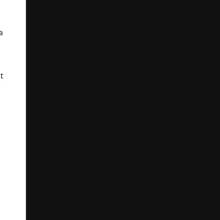
a
t
r