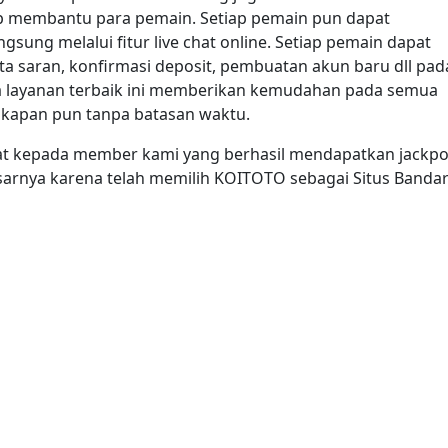
p membantu para pemain. Setiap pemain pun dapat
sung melalui fitur live chat online. Setiap pemain dapat
 saran, konfirmasi deposit, pembuatan akun baru dll pad
nya layanan terbaik ini memberikan kemudahan pada semua
kapan pun tanpa batasan waktu.
t kepada member kami yang berhasil mendapatkan jackpo
sarnya karena telah memilih KOITOTO sebagai Situs Banda