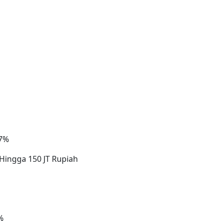
.7%
Hingga 150 JT Rupiah
%