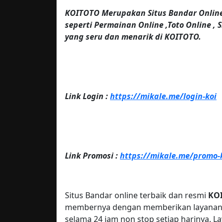
KOITOTO Merupakan Situs Bandar Onlin
seperti Permainan Online ,Toto Online
yang seru dan menarik di KOITOTO.
Link Login :
https://mikale.me/login-koi
Link Promosi :
https://mikale.me/promo-
Situs Bandar online terbaik dan resmi
KO
membernya dengan memberikan layanan t
selama 24 jam non stop setiap harinya. L