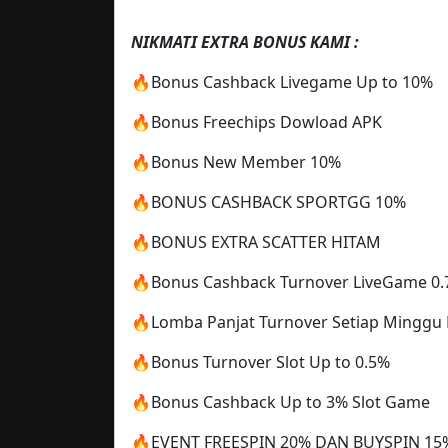
NIKMATI EXTRA BONUS KAMI :
🔥Bonus Cashback Livegame Up to 10%
🔥Bonus Freechips Dowload APK
🔥Bonus New Member 10%
🔥BONUS CASHBACK SPORTGG 10%
🔥BONUS EXTRA SCATTER HITAM
🔥Bonus Cashback Turnover LiveGame 0
🔥Lomba Panjat Turnover Setiap Minggu 
🔥Bonus Turnover Slot Up to 0.5%
🔥Bonus Cashback Up to 3% Slot Game
🔥EVENT FREESPIN 20% DAN BUYSPIN 15