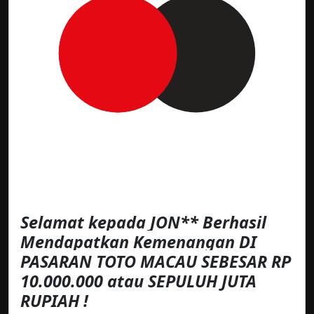
Selamat kepada JON** Berhasil
Mendapatkan Kemenangan DI
PASARAN TOTO MACAU SEBESAR RP
10.000.000 atau SEPULUH JUTA
RUPIAH !