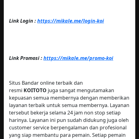
Link Login :
https://mikale.me/login-koi
Link Promosi :
https://mikale.me/promo-koi
Situs Bandar online terbaik dan
resmi
KOITOTO
juga sangat mengutamakan
kepuasan semua membernya dengan memberikan
layanan terbaik untuk semua membernya. Layanan
tersebut bekerja selama 24 jam non stop setiap
harinya. Layanan ini pun sudah didukung juga oleh
customer service berpengalaman dan profesional
yang siap membantu para pemain. Setiap pemain