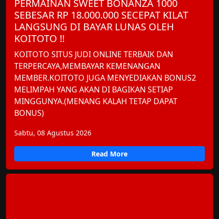
PERMAINAN SWEET BONANZA 1000
SEBESAR RP 18.000.000 SECEPAT KILAT
LANGSUNG DI BAYAR LUNAS OLEH
KOITOTO !!
KOITOTO SITUS JUDI ONLINE TERBAIK DAN
TERPERCAYA,MEMBAYAR KEMENANGAN
MEMBER.KOITOTO JUGA MENYEDIAKAN BONUS2
MELIMPAH YANG AKAN DI BAGIKAN SETIAP
MINGGUNYA.(MENANG KALAH TETAP DAPAT
BONUS)
Sabtu, 08 Agustus 2026
Read More