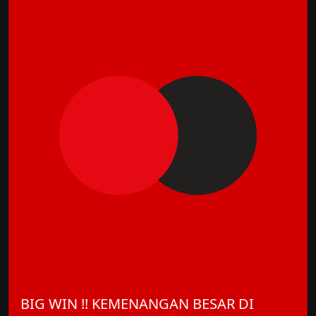
BIG WIN !! KEMENANGAN BESAR DI