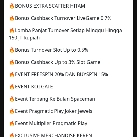
🔥BONUS EXTRA SCATTER HITAM
🔥Bonus Cashback Turnover LiveGame 0.7%
🔥Lomba Panjat Turnover Setiap Minggu Hingga
150 JT Rupiah
🔥Bonus Turnover Slot Up to 0.5%
🔥Bonus Cashback Up to 3% Slot Game
🔥EVENT FREESPIN 20% DAN BUYSPIN 15%
🔥EVENT KOI GATE
🔥Event Terbang Ke Bulan Spaceman
🔥Event Pragmatic Play Joker Jewels
🔥Event Multiplier Pragmatic Play
🔥EXCLUSIVE MERCHANDISE KEREN