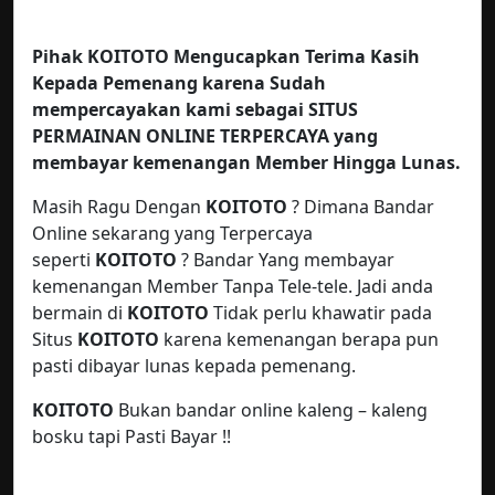
Pihak KOITOTO Mengucapkan Terima Kasih
Kepada Pemenang karena Sudah
mempercayakan kami sebagai SITUS
PERMAINAN ONLINE TERPERCAYA yang
membayar kemenangan Member Hingga Lunas.
Masih Ragu Dengan
KOITOTO
? Dimana Bandar
Online sekarang yang Terpercaya
seperti
KOITOTO
? Bandar Yang membayar
kemenangan Member Tanpa Tele-tele. Jadi anda
bermain di
KOITOTO
Tidak perlu khawatir pada
Situs
KOITOTO
karena kemenangan berapa pun
pasti dibayar lunas kepada pemenang.
KOITOTO
Bukan bandar online kaleng – kaleng
bosku tapi Pasti Bayar !!