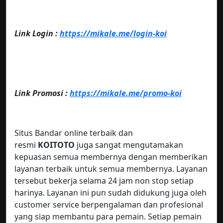
Link Login :
https://mikale.me/login-koi
Link Promosi :
https://mikale.me/promo-koi
Situs Bandar online terbaik dan
resmi
KOITOTO
juga sangat mengutamakan
kepuasan semua membernya dengan memberikan
layanan terbaik untuk semua membernya. Layanan
tersebut bekerja selama 24 jam non stop setiap
harinya. Layanan ini pun sudah didukung juga oleh
customer service berpengalaman dan profesional
yang siap membantu para pemain. Setiap pemain