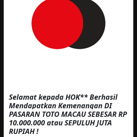
Selamat kepada HOK** Berhasil
Mendapatkan Kemenangan DI
PASARAN TOTO MACAU SEBESAR RP
10.000.000 atau SEPULUH JUTA
RUPIAH !