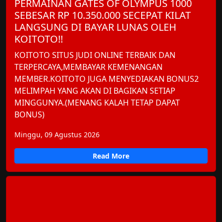
PERMAINAN GATES OF OLYMPUS 1000
SEBESAR RP 10.350.000 SECEPAT KILAT
LANGSUNG DI BAYAR LUNAS OLEH
KOITOTO!!
KOITOTO SITUS JUDI ONLINE TERBAIK DAN
TERPERCAYA,MEMBAYAR KEMENANGAN
MEMBER.KOITOTO JUGA MENYEDIAKAN BONUS2
MELIMPAH YANG AKAN DI BAGIKAN SETIAP
MINGGUNYA.(MENANG KALAH TETAP DAPAT
BONUS)
Minggu, 09 Agustus 2026
Read More