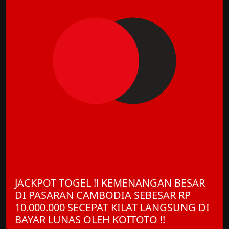
JACKPOT TOGEL !! KEMENANGAN BESAR
DI PASARAN CAMBODIA SEBESAR RP
10.000.000 SECEPAT KILAT LANGSUNG DI
BAYAR LUNAS OLEH KOITOTO !!