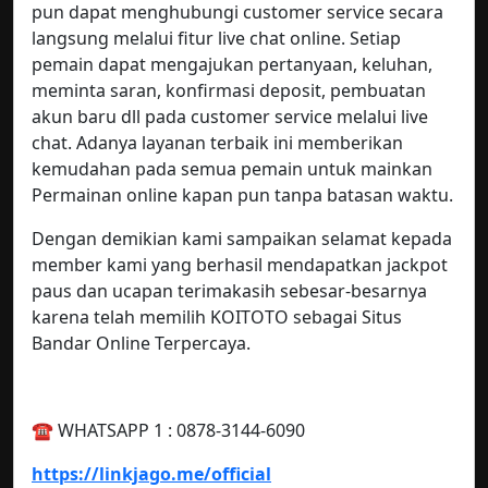
pun dapat menghubungi customer service secara
langsung melalui fitur live chat online. Setiap
pemain dapat mengajukan pertanyaan, keluhan,
meminta saran, konfirmasi deposit, pembuatan
akun baru dll pada customer service melalui live
chat. Adanya layanan terbaik ini memberikan
kemudahan pada semua pemain untuk mainkan
Permainan online kapan pun tanpa batasan waktu.
Dengan demikian kami sampaikan selamat kepada
member kami yang berhasil mendapatkan jackpot
paus dan ucapan terimakasih sebesar-besarnya
karena telah memilih KOITOTO sebagai Situs
Bandar Online Terpercaya.
☎️ WHATSAPP 1 : 0878-3144-6090
https://linkjago.me/official