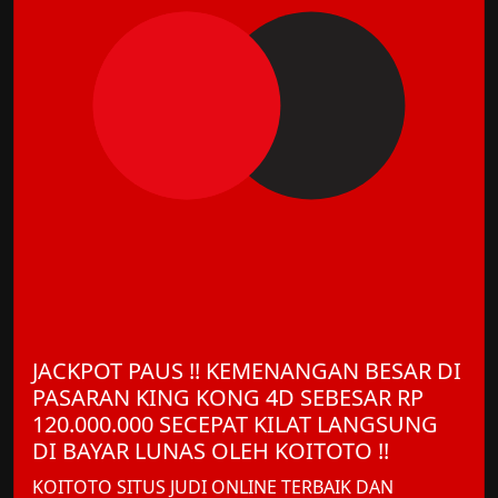
JACKPOT PAUS !! KEMENANGAN BESAR DI
PASARAN KING KONG 4D SEBESAR RP
120.000.000 SECEPAT KILAT LANGSUNG
DI BAYAR LUNAS OLEH KOITOTO !!
KOITOTO SITUS JUDI ONLINE TERBAIK DAN