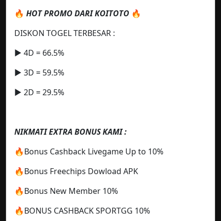
🔥
HOT PROMO DARI KOITOTO
🔥
DISKON TOGEL TERBESAR :
▶️ 4D = 66.5%
▶️ 3D = 59.5%
▶️ 2D = 29.5%
NIKMATI EXTRA BONUS KAMI :
🔥Bonus Cashback Livegame Up to 10%
🔥Bonus Freechips Dowload APK
🔥Bonus New Member 10%
🔥BONUS CASHBACK SPORTGG 10%