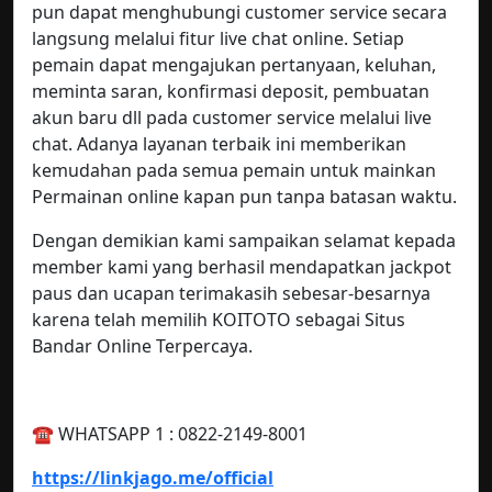
pun dapat menghubungi customer service secara
langsung melalui fitur live chat online. Setiap
pemain dapat mengajukan pertanyaan, keluhan,
meminta saran, konfirmasi deposit, pembuatan
akun baru dll pada customer service melalui live
chat. Adanya layanan terbaik ini memberikan
kemudahan pada semua pemain untuk mainkan
Permainan online kapan pun tanpa batasan waktu.
Dengan demikian kami sampaikan selamat kepada
member kami yang berhasil mendapatkan jackpot
paus dan ucapan terimakasih sebesar-besarnya
karena telah memilih KOITOTO sebagai Situs
Bandar Online Terpercaya.
☎️ WHATSAPP 1 : 0822-2149-8001
https://linkjago.me/official