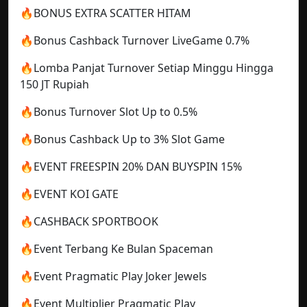
🔥BONUS EXTRA SCATTER HITAM
🔥Bonus Cashback Turnover LiveGame 0.7%
🔥Lomba Panjat Turnover Setiap Minggu Hingga
150 JT Rupiah
🔥Bonus Turnover Slot Up to 0.5%
🔥Bonus Cashback Up to 3% Slot Game
🔥EVENT FREESPIN 20% DAN BUYSPIN 15%
🔥EVENT KOI GATE
🔥
CASHBACK SPORTBOOK
🔥Event Terbang Ke Bulan Spaceman
🔥Event Pragmatic Play Joker Jewels
🔥Event Multiplier Pragmatic Play