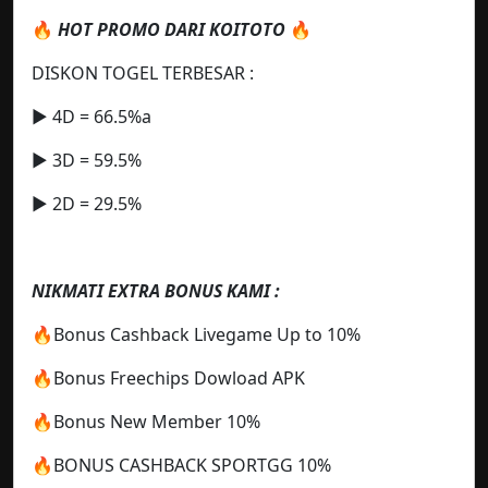
🔥
HOT PROMO DARI KOITOTO
🔥
DISKON TOGEL TERBESAR :
▶️ 4D = 66.5%a
▶️ 3D = 59.5%
▶️ 2D = 29.5%
NIKMATI EXTRA BONUS KAMI :
🔥Bonus Cashback Livegame Up to 10%
🔥Bonus Freechips Dowload APK
🔥Bonus New Member 10%
🔥BONUS CASHBACK SPORTGG 10%