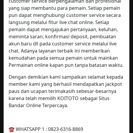
customer service berpengalaman dan profesional
yang siap membantu para pemain. Setiap pemain
pun dapat menghubungi customer service secara
langsung melalui fitur live chat online. Setiap
pemain dapat mengajukan pertanyaan, keluhan,
meminta saran, konfirmasi deposit, pembuatan
akun baru dll pada customer service melalui live
chat. Adanya layanan terbaik ini memberikan
kemudahan pada semua pemain untuk mainkan
Permainan online kapan pun tanpa batasan waktu.
Dengan demikian kami sampaikan selamat kepada
member kami yang berhasil mendapatkan jackpot
paus dan ucapan terimakasih sebesar-besarnya
karena telah memilih KOITOTO sebagai Situs
Bandar Online Terpercaya.
☎️ WHATSAPP 1 : 0823-6316-8869