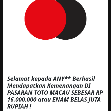
Selamat kepada ANY** Berhasil
Mendapatkan Kemenangan DI
PASARAN TOTO MACAU SEBESAR RP
16.000.000 atau ENAM BELAS JUTA
RUPIAH !