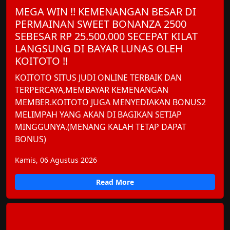
MEGA WIN !! KEMENANGAN BESAR DI
PERMAINAN SWEET BONANZA 2500
SEBESAR RP 25.500.000 SECEPAT KILAT
LANGSUNG DI BAYAR LUNAS OLEH
KOITOTO !!
KOITOTO SITUS JUDI ONLINE TERBAIK DAN
TERPERCAYA,MEMBAYAR KEMENANGAN
MEMBER.KOITOTO JUGA MENYEDIAKAN BONUS2
MELIMPAH YANG AKAN DI BAGIKAN SETIAP
MINGGUNYA.(MENANG KALAH TETAP DAPAT
BONUS)
Kamis, 06 Agustus 2026
Read More