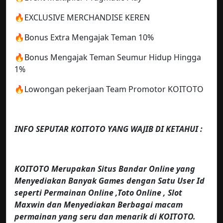
🔥EXCLUSIVE MERCHANDISE KEREN
🔥Bonus Extra Mengajak Teman 10%
🔥Bonus Mengajak Teman Seumur Hidup Hingga
1%
🔥Lowongan pekerjaan Team Promotor KOITOTO
INFO SEPUTAR KOITOTO YANG WAJIB DI KETAHUI :
KOITOTO Merupakan Situs Bandar Online yang
Menyediakan Banyak Games dengan Satu User Id
seperti Permainan Online ,Toto Online , Slot
Maxwin dan Menyediakan Berbagai macam
permainan yang seru dan menarik di KOITOTO.