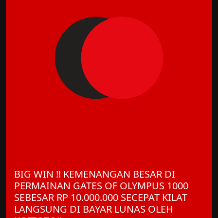
BIG WIN !! KEMENANGAN BESAR DI
PERMAINAN GATES OF OLYMPUS 1000
SEBESAR RP 10.000.000 SECEPAT KILAT
LANGSUNG DI BAYAR LUNAS OLEH