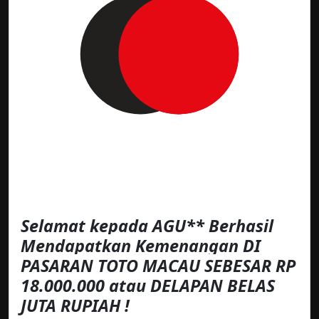
Selamat kepada AGU** Berhasil
Mendapatkan Kemenangan DI
PASARAN TOTO MACAU SEBESAR RP
18.000.000 atau DELAPAN BELAS
JUTA RUPIAH !