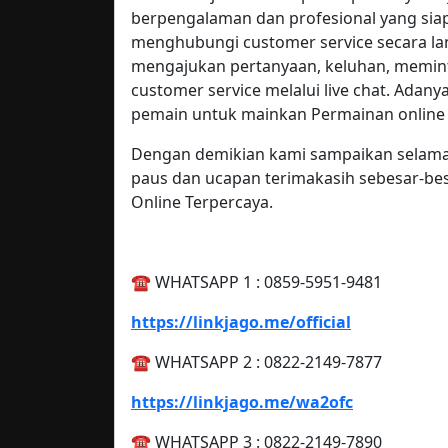
berpengalaman dan profesional yang sia
menghubungi customer service secara lang
mengajukan pertanyaan, keluhan, meminta
customer service melalui live chat. Ada
pemain untuk mainkan Permainan online 
Dengan demikian kami sampaikan selama
paus dan ucapan terimakasih sebesar-be
Online Terpercaya.
☎️ WHATSAPP 1 : 0859-5951-9481
https://linkjago.me/official
☎️ WHATSAPP 2 : 0822-2149-7877
https://linkjago.me/wa2ofc
☎️ WHATSAPP 3 : 0822-2149-7890