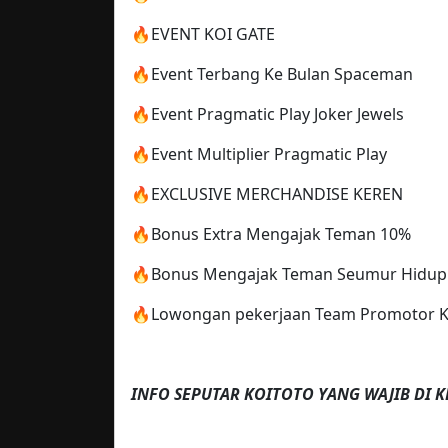
🔥EVENT KOI GATE
🔥Event Terbang Ke Bulan Spaceman
🔥Event Pragmatic Play Joker Jewels
🔥Event Multiplier Pragmatic Play
🔥EXCLUSIVE MERCHANDISE KEREN
🔥Bonus Extra Mengajak Teman 10%
🔥Bonus Mengajak Teman Seumur Hidup
🔥Lowongan pekerjaan Team Promotor 
INFO SEPUTAR KOITOTO YANG WAJIB DI K