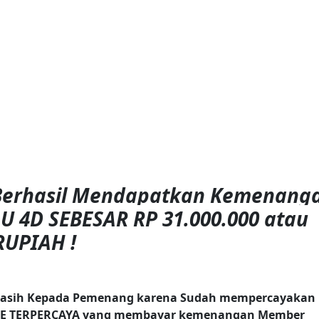
 Berhasil Mendapatkan Kemenang
 4D SEBESAR RP 31.000.000 atau
RUPIAH !
Kasih Kepada Pemenang karena Sudah mempercayakan
NE TERPERCAYA yang membayar kemenangan Member