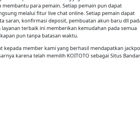
p membantu para pemain. Setiap pemain pun dapat
sung melalui fitur live chat online. Setiap pemain dapat
 saran, konfirmasi deposit, pembuatan akun baru dll pad
nya layanan terbaik ini memberikan kemudahan pada semua
kapan pun tanpa batasan waktu.
t kepada member kami yang berhasil mendapatkan jackpo
sarnya karena telah memilih KOITOTO sebagai Situs Banda