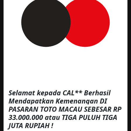
Selamat kepada CAL** Berhasil
Mendapatkan Kemenangan DI
PASARAN TOTO MACAU SEBESAR RP
33.000.000 atau TIGA PULUH TIGA
JUTA RUPIAH !