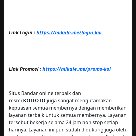
Link Login :
https://mikale.me/login-koi
Link Promosi :
https://mikale.me/promo-koi
Situs Bandar online terbaik dan
resmi
KOITOTO
juga sangat mengutamakan
kepuasan semua membernya dengan memberikan
layanan terbaik untuk semua membernya. Layanan
tersebut bekerja selama 24 jam non stop setiap
harinya. Layanan ini pun sudah didukung juga oleh