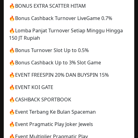
🔥BONUS EXTRA SCATTER HITAM
🔥Bonus Cashback Turnover LiveGame 0.7%
🔥Lomba Panjat Turnover Setiap Minggu Hingga
150 JT Rupiah
🔥Bonus Turnover Slot Up to 0.5%
🔥Bonus Cashback Up to 3% Slot Game
🔥EVENT FREESPIN 20% DAN BUYSPIN 15%
🔥EVENT KOI GATE
🔥
CASHBACK SPORTBOOK
🔥Event Terbang Ke Bulan Spaceman
🔥Event Pragmatic Play Joker Jewels
🔥Event Multiplier Pragmatic Play