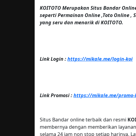
KOITOTO Merupakan Situs Bandar Onlin
seperti Permainan Online ,Toto Online
yang seru dan menarik di KOITOTO.
Link Login :
https://mikale.me/login-koi
Link Promosi :
https://mikale.me/promo-
Situs Bandar online terbaik dan resmi
KO
membernya dengan memberikan layanan t
selama 24 jam non stop setiap harinya. L