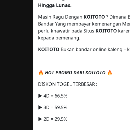
Hingga Lunas.
Masih Ragu Dengan
KOITOTO
? Dimana B
Bandar Yang membayar kemenangan Membe
perlu khawatir pada Situs
KOITOTO
karen
kepada pemenang.
KOITOTO
Bukan bandar online kaleng – ka
🔥
HOT PROMO DARI KOITOTO
🔥
DISKON TOGEL TERBESAR :
▶️ 4D = 66.5%
▶️ 3D = 59.5%
▶️ 2D = 29.5%