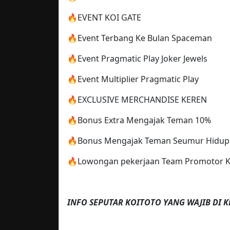
🔥EVENT KOI GATE
🔥Event Terbang Ke Bulan Spaceman
🔥Event Pragmatic Play Joker Jewels
🔥Event Multiplier Pragmatic Play
🔥EXCLUSIVE MERCHANDISE KEREN
🔥Bonus Extra Mengajak Teman 10%
🔥Bonus Mengajak Teman Seumur Hidup
🔥Lowongan pekerjaan Team Promotor 
INFO SEPUTAR KOITOTO YANG WAJIB DI K