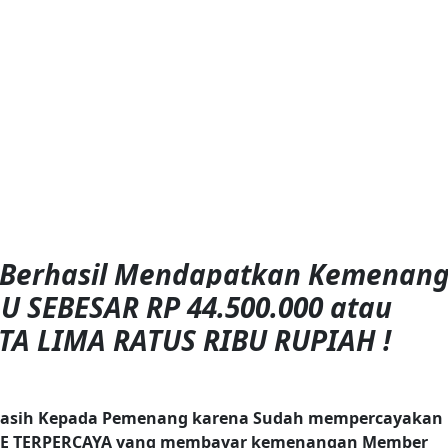
 Berhasil Mendapatkan Kemenan
 SEBESAR RP 44.500.000 atau
A LIMA RATUS RIBU RUPIAH !
Kasih Kepada Pemenang karena Sudah mempercayakan
NE TERPERCAYA yang membayar kemenangan Member