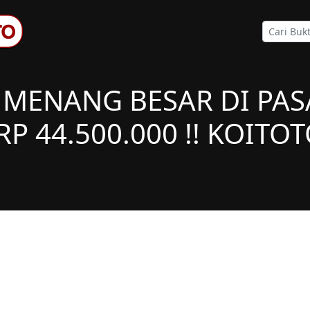
! MENANG BESAR DI PA
P 44.500.000 !! KOITO