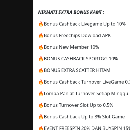
NIKMATI EXTRA BONUS KAMI :
🔥Bonus Cashback Livegame Up to 10%
🔥Bonus Freechips Dowload APK
🔥Bonus New Member 10%
🔥BONUS CASHBACK SPORTGG 10%
🔥BONUS EXTRA SCATTER HITAM
🔥Bonus Cashback Turnover LiveGame 0
🔥Lomba Panjat Turnover Setiap Minggu 
🔥Bonus Turnover Slot Up to 0.5%
🔥Bonus Cashback Up to 3% Slot Game
🔥EVENT FREESPIN 20% DAN BUYSPIN 15