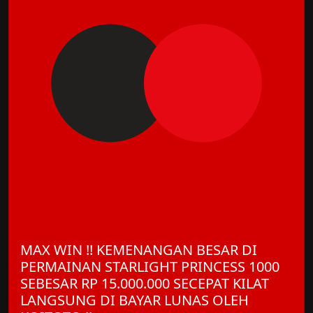
MAX WIN !! KEMENANGAN BESAR DI
PERMAINAN STARLIGHT PRINCESS 1000
SEBESAR RP 15.000.000 SECEPAT KILAT
LANGSUNG DI BAYAR LUNAS OLEH