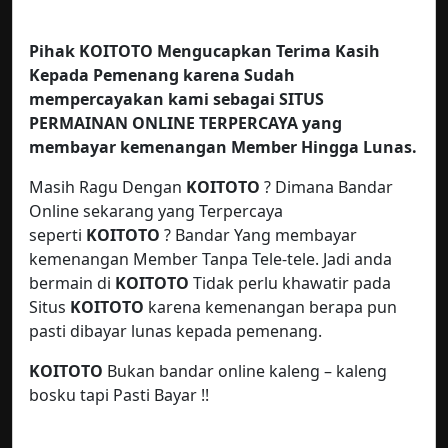
Pihak KOITOTO Mengucapkan Terima Kasih
Kepada Pemenang karena Sudah
mempercayakan kami sebagai SITUS
PERMAINAN ONLINE TERPERCAYA yang
membayar kemenangan Member Hingga Lunas.
Masih Ragu Dengan
KOITOTO
? Dimana Bandar
Online sekarang yang Terpercaya
seperti
KOITOTO
? Bandar Yang membayar
kemenangan Member Tanpa Tele-tele. Jadi anda
bermain di
KOITOTO
Tidak perlu khawatir pada
Situs
KOITOTO
karena kemenangan berapa pun
pasti dibayar lunas kepada pemenang.
KOITOTO
Bukan bandar online kaleng – kaleng
bosku tapi Pasti Bayar !!