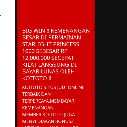
?
BIG WIN !! KEMENANGAN
BESAR DI PERMAINAN
STARLIGHT PRINCESS
1000 SEBESAR RP
12.000.000 SECEPAT
KILAT LANGSUNG DI
BAYAR LUNAS OLEH
KOITOTO !!
KOITOTO SITUS JUDI ONLINE
TERBAIK DAN
TERPERCAYA,MEMBAYAR
KEMENANGAN
MEMBER.KOITOTO JUGA
MENYEDIAKAN BONUS2