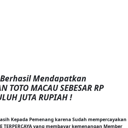
 Berhasil Mendapatkan
N TOTO MACAU SEBESAR RP
ULUH JUTA RUPIAH !
Kasih Kepada Pemenang karena Sudah mempercayakan
NE TERPERCAYA yang membayar kemenangan Member