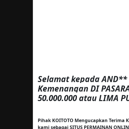
Selamat kepada AND**
Kemenangan DI PASARA
50.000.000 atau LIMA P
Pihak KOITOTO Mengucapkan Terima 
kami sebagai SITUS PERMAINAN ONLI