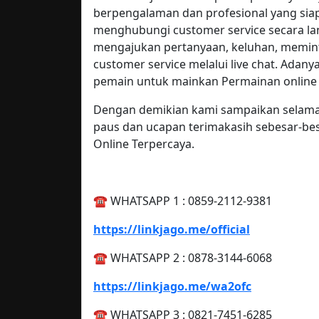
berpengalaman dan profesional yang sia
menghubungi customer service secara lang
mengajukan pertanyaan, keluhan, meminta
customer service melalui live chat. Ada
pemain untuk mainkan Permainan online 
Dengan demikian kami sampaikan selama
paus dan ucapan terimakasih sebesar-be
Online Terpercaya.
☎️ WHATSAPP 1 : 0859-2112-9381
https://linkjago.me/official
☎️ WHATSAPP 2 : 0878-3144-6068
https://linkjago.me/wa2ofc
☎️ WHATSAPP 3 : 0821-7451-6285