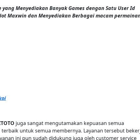
e yang Menyediakan Banyak Games dengan Satu User Id
 , Slot Maxwin dan Menyediakan Berbagai macam permaina
koi
ITOTO
juga sangat mengutamakan kepuasan semua
erbaik untuk semua membernya. Layanan tersebut beker
ayanan ini pun sudah didukung juga oleh customer service