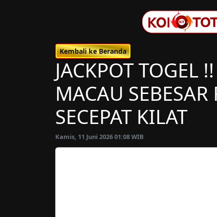
Kembali ke Beranda
JACKPOT TOGEL !
MACAU SEBESAR R
SECEPAT KILAT
Kamis, 11 Juni 2026 01:08 WIB