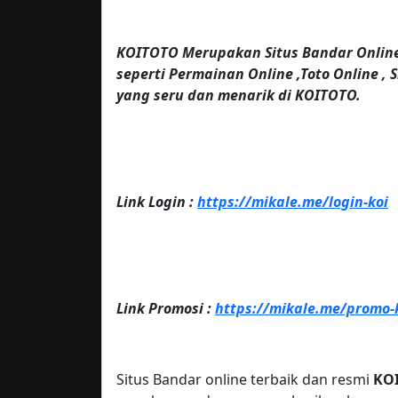
KOITOTO Merupakan Situs Bandar Onlin
seperti Permainan Online ,Toto Online
yang seru dan menarik di KOITOTO.
Link Login :
https://mikale.me/login-koi
Link Promosi :
https://mikale.me/promo-
Situs Bandar online terbaik dan resmi
KO