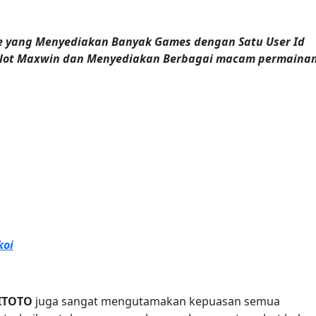
e yang Menyediakan Banyak Games dengan Satu User Id
 , Slot Maxwin dan Menyediakan Berbagai macam permaina
koi
ITOTO
juga sangat mengutamakan kepuasan semua