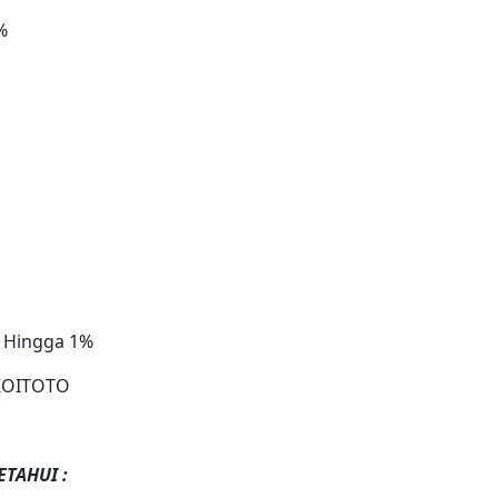
%
 Hingga 1%
KOITOTO
ETAHUI :