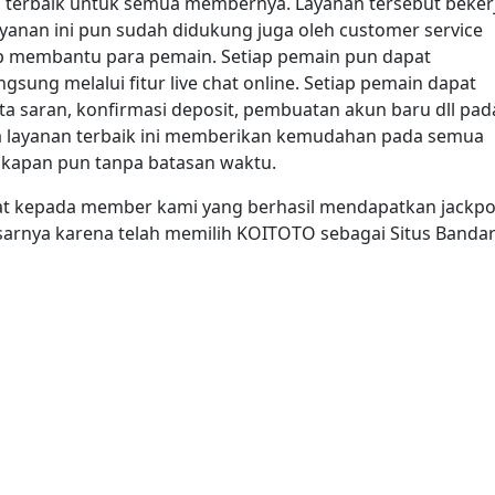
erbaik untuk semua membernya. Layanan tersebut beker
ayanan ini pun sudah didukung juga oleh customer service
p membantu para pemain. Setiap pemain pun dapat
sung melalui fitur live chat online. Setiap pemain dapat
 saran, konfirmasi deposit, pembuatan akun baru dll pad
nya layanan terbaik ini memberikan kemudahan pada semua
kapan pun tanpa batasan waktu.
t kepada member kami yang berhasil mendapatkan jackpo
sarnya karena telah memilih KOITOTO sebagai Situs Banda