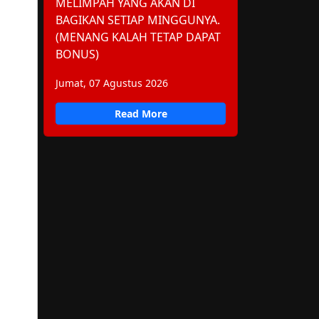
MELIMPAH YANG AKAN DI
BAGIKAN SETIAP MINGGUNYA.
(MENANG KALAH TETAP DAPAT
BONUS)
Jumat, 07 Agustus 2026
Read More