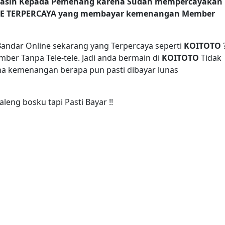
Kasih Kepada Pemenang karena Sudah mempercayakan
NE TERPERCAYA yang membayar kemenangan Member
andar Online sekarang yang Terpercaya seperti
KOITOTO
r Tanpa Tele-tele. Jadi anda bermain di
KOITOTO
Tidak
a kemenangan berapa pun pasti dibayar lunas
leng bosku tapi Pasti Bayar !!