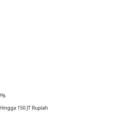
.7%
Hingga 150 JT Rupiah