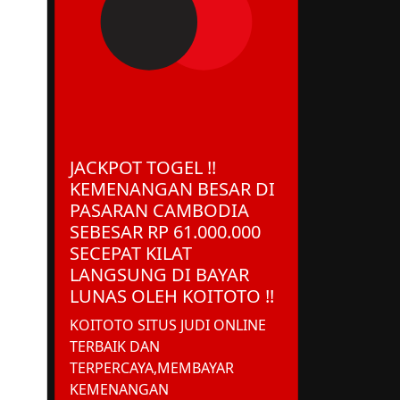
JACKPOT TOGEL !!
KEMENANGAN BESAR DI
PASARAN CAMBODIA
SEBESAR RP 61.000.000
SECEPAT KILAT
LANGSUNG DI BAYAR
LUNAS OLEH KOITOTO !!
KOITOTO SITUS JUDI ONLINE
TERBAIK DAN
TERPERCAYA,MEMBAYAR
KEMENANGAN