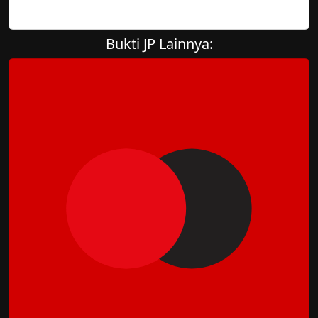
Bukti JP Lainnya: