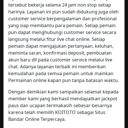
tersebut bekerja selama 24 jam non stop setiap
harinya. Layanan ini pun sudah didukung juga oleh
customer service berpengalaman dan profesional
yang siap membantu para pemain. Setiap pemain
pun dapat menghubungi customer service secara
langsung melalui fitur live chat online. Setiap
pemain dapat mengajukan pertanyaan, keluhan,
meminta saran, konfirmasi deposit, pembuatan
akun baru dll pada customer service melalui live
chat. Adanya layanan terbaik ini memberikan
kemudahan pada semua pemain untuk mainkan
Permainan online kapan pun tanpa batasan waktu.
Dengan demikian kami sampaikan selamat kepada
member kami yang berhasil mendapatkan jackpot
paus dan ucapan terimakasih sebesar-besarnya
karena telah memilih KOITOTO sebagai Situs
Bandar Online Terpercaya.