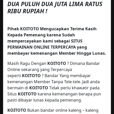
DUA PULUH DUA JUTA LIMA RATUS
RIBU RUPIAH !
Pihak KOITOTO Mengucapkan Terima Kasih
Kepada Pemenang karena Sudah
mempercayakan kami sebagai SITUS
PERMAINAN ONLINE TERPERCAYA yang
membayar kemenangan Member Hingga Lunas.
Masih Ragu Dengan
KOITOTO
? Dimana Bandar
Online sekarang yang Terpercaya
seperti
KOITOTO
? Bandar Yang membayar
kemenangan Member Tanpa Tele-tele. Jadi anda
bermain di
KOITOTO
Tidak perlu khawatir pada
Situs
KOITOTO
karena kemenangan berapa pun
pasti dibayar lunas kepada pemenang.
KOITOTO
Bukan bandar online kaleng – kaleng