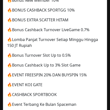
🔥Bonus New Member 10%
🔥BONUS CASHBACK SPORTGG 10%
🔥BONUS EXTRA SCATTER HITAM
🔥Bonus Cashback Turnover LiveGame 0.7%
🔥Lomba Panjat Turnover Setiap Minggu Hingga
150 JT Rupiah
🔥Bonus Turnover Slot Up to 0.5%
🔥Bonus Cashback Up to 3% Slot Game
🔥EVENT FREESPIN 20% DAN BUYSPIN 15%
🔥EVENT KOI GATE
🔥
CASHBACK SPORTBOOK
🔥Event Terbang Ke Bulan Spaceman