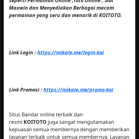
seperti Permainan Online ,Toto Online , Slot
Maxwin dan Menyediakan Berbagai macam
permainan yang seru dan menarik di KOITOTO.
Link Login :
https://mikale.me/login-koi
Link Promosi :
https://mikale.me/promo-koi
Situs Bandar online terbaik dan
resmi
KOITOTO
juga sangat mengutamakan
kepuasan semua membernya dengan memberikan
layanan terbaik untuk semua membernya. Layanan