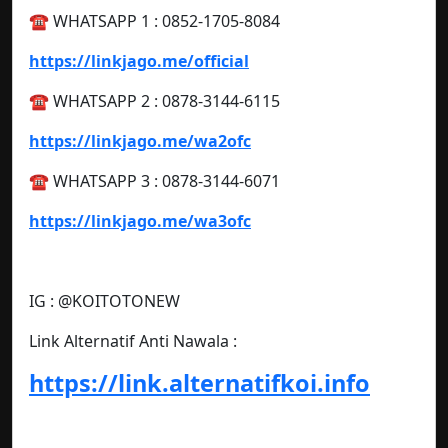
☎️ WHATSAPP 1 : 0852-1705-8084
https://linkjago.me/official
☎️ WHATSAPP 2 : 0878-3144-6115
https://linkjago.me/wa2ofc
☎️ WHATSAPP 3 : 0878-3144-6071
https://linkjago.me/wa3ofc
IG : @KOITOTONEW
Link Alternatif Anti Nawala :
https://link.alternatifkoi.info