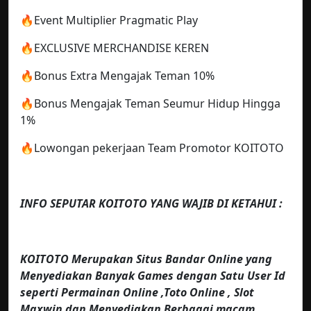
🔥Event Multiplier Pragmatic Play
🔥EXCLUSIVE MERCHANDISE KEREN
🔥Bonus Extra Mengajak Teman 10%
🔥Bonus Mengajak Teman Seumur Hidup Hingga
1%
🔥Lowongan pekerjaan Team Promotor KOITOTO
INFO SEPUTAR KOITOTO YANG WAJIB DI KETAHUI :
KOITOTO Merupakan Situs Bandar Online yang
Menyediakan Banyak Games dengan Satu User Id
seperti Permainan Online ,Toto Online , Slot
Maxwin dan Menyediakan Berbagai macam