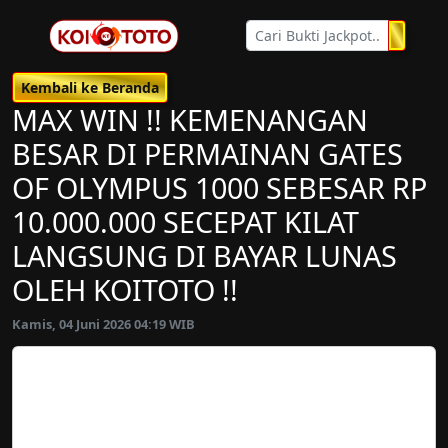
Kembali ke Beranda
MAX WIN !! KEMENANGAN
BESAR DI PERMAINAN GATES
OF OLYMPUS 1000 SEBESAR RP
10.000.000 SECEPAT KILAT
LANGSUNG DI BAYAR LUNAS
OLEH KOITOTO !!
Kamis, 04 Juni 2026 04:19 WIB