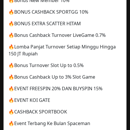
🔥Bonus New Member 10%
🔥BONUS CASHBACK SPORTGG 10%
🔥BONUS EXTRA SCATTER HITAM
🔥Bonus Cashback Turnover LiveGame 0.7%
🔥Lomba Panjat Turnover Setiap Minggu Hingga
150 JT Rupiah
🔥Bonus Turnover Slot Up to 0.5%
🔥Bonus Cashback Up to 3% Slot Game
🔥EVENT FREESPIN 20% DAN BUYSPIN 15%
🔥EVENT KOI GATE
🔥
CASHBACK SPORTBOOK
🔥Event Terbang Ke Bulan Spaceman