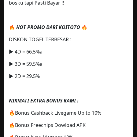
bosku tapi Pasti Bayar !!
🔥
HOT PROMO DARI KOITOTO
🔥
DISKON TOGEL TERBESAR :
▶️ 4D = 66.5%a
▶️ 3D = 59.5%a
▶️ 2D = 29.5%
NIKMATI EXTRA BONUS KAMI :
🔥Bonus Cashback Livegame Up to 10%
🔥Bonus Freechips Dowload APK