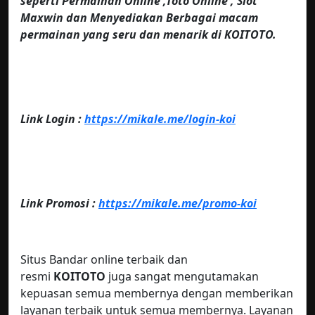
seperti Permainan Online ,Toto Online , Slot
Maxwin dan Menyediakan Berbagai macam
permainan yang seru dan menarik di KOITOTO.
Link Login :
https://mikale.me/login-koi
Link Promosi :
https://mikale.me/promo-koi
Situs Bandar online terbaik dan
resmi
KOITOTO
juga sangat mengutamakan
kepuasan semua membernya dengan memberikan
layanan terbaik untuk semua membernya. Layanan