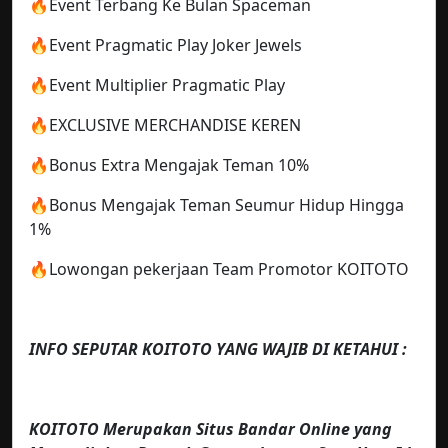
🔥Event Terbang Ke Bulan Spaceman
🔥Event Pragmatic Play Joker Jewels
🔥Event Multiplier Pragmatic Play
🔥EXCLUSIVE MERCHANDISE KEREN
🔥Bonus Extra Mengajak Teman 10%
🔥Bonus Mengajak Teman Seumur Hidup Hingga
1%
🔥Lowongan pekerjaan Team Promotor KOITOTO
INFO SEPUTAR KOITOTO YANG WAJIB DI KETAHUI :
KOITOTO Merupakan Situs Bandar Online yang