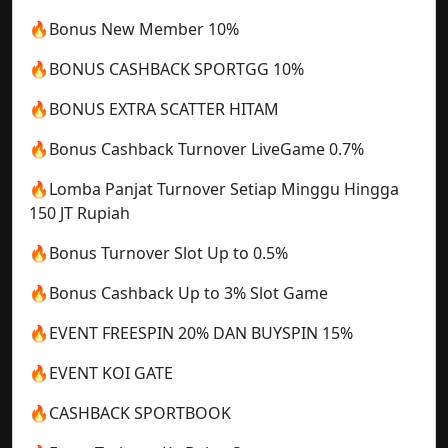
🔥Bonus New Member 10%
🔥BONUS CASHBACK SPORTGG 10%
🔥BONUS EXTRA SCATTER HITAM
🔥Bonus Cashback Turnover LiveGame 0.7%
🔥Lomba Panjat Turnover Setiap Minggu Hingga
150 JT Rupiah
🔥Bonus Turnover Slot Up to 0.5%
🔥Bonus Cashback Up to 3% Slot Game
🔥EVENT FREESPIN 20% DAN BUYSPIN 15%
🔥EVENT KOI GATE
🔥
CASHBACK SPORTBOOK