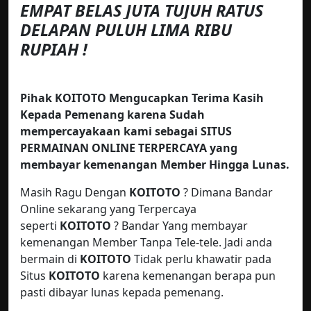
EMPAT BELAS JUTA TUJUH RATUS
DELAPAN PULUH LIMA RIBU
RUPIAH !
Pihak KOITOTO Mengucapkan Terima Kasih
Kepada Pemenang karena Sudah
mempercayakaan kami sebagai SITUS
PERMAINAN ONLINE TERPERCAYA yang
membayar kemenangan Member Hingga Lunas.
Masih Ragu Dengan
KOITOTO
? Dimana Bandar
Online sekarang yang Terpercaya
seperti
KOITOTO
? Bandar Yang membayar
kemenangan Member Tanpa Tele-tele. Jadi anda
bermain di
KOITOTO
Tidak perlu khawatir pada
Situs
KOITOTO
karena kemenangan berapa pun
pasti dibayar lunas kepada pemenang.