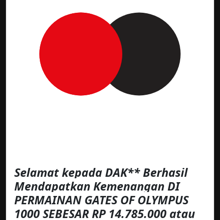
Selamat kepada DAK** Berhasil
Mendapatkan Kemenangan DI
PERMAINAN GATES OF OLYMPUS
1000 SEBESAR RP 14.785.000 atau