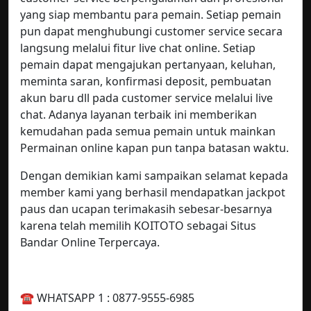
yang siap membantu para pemain. Setiap pemain
pun dapat menghubungi customer service secara
langsung melalui fitur live chat online. Setiap
pemain dapat mengajukan pertanyaan, keluhan,
meminta saran, konfirmasi deposit, pembuatan
akun baru dll pada customer service melalui live
chat. Adanya layanan terbaik ini memberikan
kemudahan pada semua pemain untuk mainkan
Permainan online kapan pun tanpa batasan waktu.
Dengan demikian kami sampaikan selamat kepada
member kami yang berhasil mendapatkan jackpot
paus dan ucapan terimakasih sebesar-besarnya
karena telah memilih KOITOTO sebagai Situs
Bandar Online Terpercaya.
☎️ WHATSAPP 1 : 0877-9555-6985