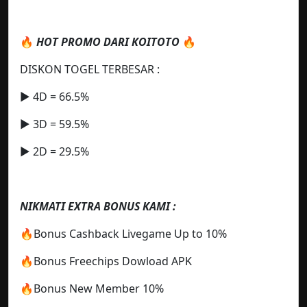
🔥
HOT PROMO DARI KOITOTO
🔥
DISKON TOGEL TERBESAR :
▶️ 4D = 66.5%
▶️ 3D = 59.5%
▶️ 2D = 29.5%
NIKMATI EXTRA BONUS KAMI :
🔥Bonus Cashback Livegame Up to 10%
🔥Bonus Freechips Dowload APK
🔥Bonus New Member 10%