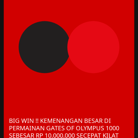
BIG WIN !! KEMENANGAN BESAR DI
PERMAINAN GATES OF OLYMPUS 1000
SEBESAR RP 10.000.000 SECEPAT KILAT