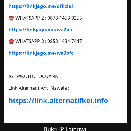
https://linkjago.me/official
☎️ WHATSAPP 2 : 0878-1458-0255
https://linkjago.me/wa2ofc
☎️ WHATSAPP 3 : 0853-1434-7447
https://linkjago.me/wa3ofc
IG : @KOITOTOCUANN
Link Alternatif Anti Nawala :
https://link.alternatifkoi.info
Bukti JP Lainnya: