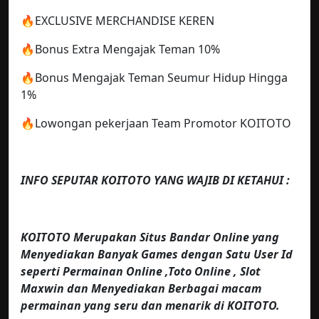
🔥EXCLUSIVE MERCHANDISE KEREN
🔥Bonus Extra Mengajak Teman 10%
🔥Bonus Mengajak Teman Seumur Hidup Hingga
1%
🔥Lowongan pekerjaan Team Promotor KOITOTO
INFO SEPUTAR KOITOTO YANG WAJIB DI KETAHUI :
KOITOTO Merupakan Situs Bandar Online yang
Menyediakan Banyak Games dengan Satu User Id
seperti Permainan Online ,Toto Online , Slot
Maxwin dan Menyediakan Berbagai macam
permainan yang seru dan menarik di KOITOTO.