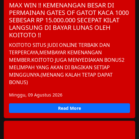
MAX WIN !! KEMENANGAN BESAR DI
PERMAINAN GATES OF GATOT KACA 1000
SEBESAR RP 15.000.000 SECEPAT KILAT
LANGSUNG DI BAYAR LUNAS OLEH
KOITOTO !!
KOITOTO SITUS JUDI ONLINE TERBAIK DAN
TERPERCAYA,MEMBAYAR KEMENANGAN
MEMBER.KOITOTO JUGA MENYEDIAKAN BONUS2
MELIMPAH YANG AKAN DI BAGIKAN SETIAP
MINGGUNYA.(MENANG KALAH TETAP DAPAT
BONUS)
Minggu, 09 Agustus 2026
Read More