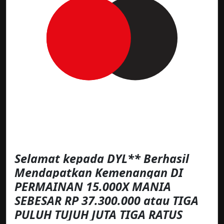
Selamat kepada DYL** Berhasil
Mendapatkan Kemenangan DI
PERMAINAN 15.000X MANIA
SEBESAR RP 37.300.000 atau TIGA
PULUH TUJUH JUTA TIGA RATUS