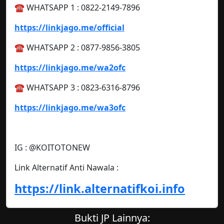
☎️ WHATSAPP 1 : 0822-2149-7896
https://linkjago.me/official
☎️ WHATSAPP 2 : 0877-9856-3805
https://linkjago.me/wa2ofc
☎️ WHATSAPP 3 : 0823-6316-8796
https://linkjago.me/wa3ofc
IG : @KOITOTONEW
Link Alternatif Anti Nawala :
https://link.alternatifkoi.info
Bukti JP Lainnya: