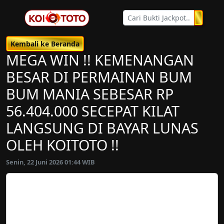
Kembali ke Beranda
MEGA WIN !! KEMENANGAN
BESAR DI PERMAINAN BUM
BUM MANIA SEBESAR RP
56.404.000 SECEPAT KILAT
LANGSUNG DI BAYAR LUNAS
OLEH KOITOTO !!
Senin, 22 Juni 2026 01:44 WIB