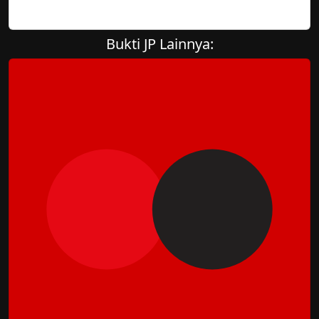
Bukti JP Lainnya: