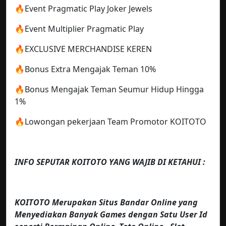
🔥Event Pragmatic Play Joker Jewels
🔥Event Multiplier Pragmatic Play
🔥EXCLUSIVE MERCHANDISE KEREN
🔥Bonus Extra Mengajak Teman 10%
🔥Bonus Mengajak Teman Seumur Hidup Hingga
1%
🔥Lowongan pekerjaan Team Promotor KOITOTO
INFO SEPUTAR KOITOTO YANG WAJIB DI KETAHUI :
KOITOTO Merupakan Situs Bandar Online yang
Menyediakan Banyak Games dengan Satu User Id