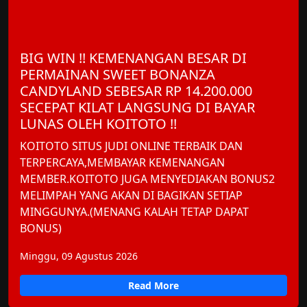
BIG WIN !! KEMENANGAN BESAR DI
PERMAINAN SWEET BONANZA
CANDYLAND SEBESAR RP 14.200.000
SECEPAT KILAT LANGSUNG DI BAYAR
LUNAS OLEH KOITOTO !!
KOITOTO SITUS JUDI ONLINE TERBAIK DAN
TERPERCAYA,MEMBAYAR KEMENANGAN
MEMBER.KOITOTO JUGA MENYEDIAKAN BONUS2
MELIMPAH YANG AKAN DI BAGIKAN SETIAP
MINGGUNYA.(MENANG KALAH TETAP DAPAT
BONUS)
Minggu, 09 Agustus 2026
Read More