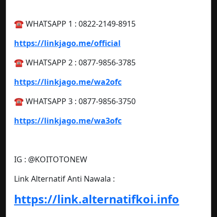
☎️ WHATSAPP 1 : 0822-2149-8915
https://linkjago.me/official
☎️ WHATSAPP 2 : 0877-9856-3785
https://linkjago.me/wa2ofc
☎️ WHATSAPP 3 : 0877-9856-3750
https://linkjago.me/wa3ofc
IG : @KOITOTONEW
Link Alternatif Anti Nawala :
https://link.alternatifkoi.info