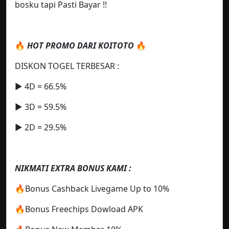
bosku tapi Pasti Bayar !!
🔥
HOT PROMO DARI KOITOTO
🔥
DISKON TOGEL TERBESAR :
▶️ 4D = 66.5%
▶️ 3D = 59.5%
▶️ 2D = 29.5%
NIKMATI EXTRA BONUS KAMI :
🔥Bonus Cashback Livegame Up to 10%
🔥Bonus Freechips Dowload APK