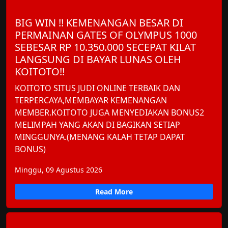
BIG WIN !! KEMENANGAN BESAR DI
PERMAINAN GATES OF OLYMPUS 1000
SEBESAR RP 10.350.000 SECEPAT KILAT
LANGSUNG DI BAYAR LUNAS OLEH
KOITOTO!!
KOITOTO SITUS JUDI ONLINE TERBAIK DAN
TERPERCAYA,MEMBAYAR KEMENANGAN
MEMBER.KOITOTO JUGA MENYEDIAKAN BONUS2
MELIMPAH YANG AKAN DI BAGIKAN SETIAP
MINGGUNYA.(MENANG KALAH TETAP DAPAT
BONUS)
Minggu, 09 Agustus 2026
Read More