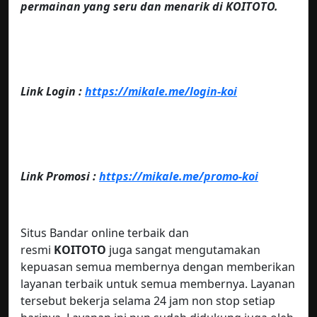
permainan yang seru dan menarik di KOITOTO.
Link Login :
https://mikale.me/login-koi
Link Promosi :
https://mikale.me/promo-koi
Situs Bandar online terbaik dan
resmi
KOITOTO
juga sangat mengutamakan
kepuasan semua membernya dengan memberikan
layanan terbaik untuk semua membernya. Layanan
tersebut bekerja selama 24 jam non stop setiap