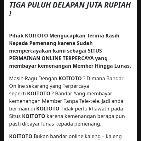
TIGA PULUH DELAPAN JUTA RUPIAH
!
Pihak KOITOTO Mengucapkan Terima Kasih
Kepada Pemenang karena Sudah
mempercayakan kami sebagai SITUS
PERMAINAN ONLINE TERPERCAYA yang
membayar kemenangan Member Hingga Lunas.
Masih Ragu Dengan
KOITOTO
? Dimana Bandar
Online sekarang yang Terpercaya
seperti
KOITOTO
? Bandar Yang membayar
kemenangan Member Tanpa Tele-tele. Jadi anda
bermain di
KOITOTO
Tidak perlu khawatir pada
Situs
KOITOTO
karena kemenangan berapa pun
pasti dibayar lunas kepada pemenang.
KOITOTO
Bukan bandar online kaleng – kaleng