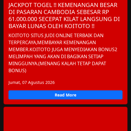
JACKPOT TOGEL !! KEMENANGAN BESAR
DI PASARAN CAMBODIA SEBESAR RP
61.000.000 SECEPAT KILAT LANGSUNG DI
BAYAR LUNAS OLEH KOITOTO !!
KOITOTO SITUS JUDI ONLINE TERBAIK DAN
TERPERCAYA,MEMBAYAR KEMENANGAN
MEMBER.KOITOTO JUGA MENYEDIAKAN BONUS2
MELIMPAH YANG AKAN DI BAGIKAN SETIAP
MINGGUNYA.(MENANG KALAH TETAP DAPAT
BONUS)
Jumat, 07 Agustus 2026
Read More