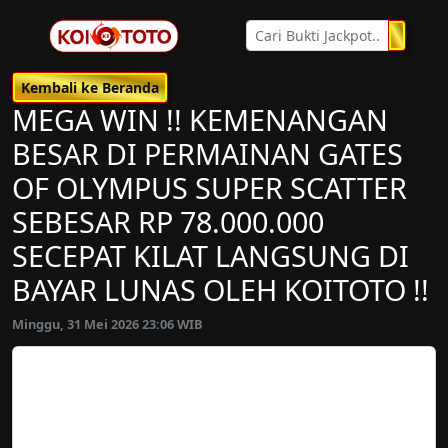
Kembali ke Beranda
MEGA WIN !! KEMENANGAN
BESAR DI PERMAINAN GATES
OF OLYMPUS SUPER SCATTER
SEBESAR RP 78.000.000
SECEPAT KILAT LANGSUNG DI
BAYAR LUNAS OLEH KOITOTO !!
Minggu, 31 Mei 2026 23:06 WIB