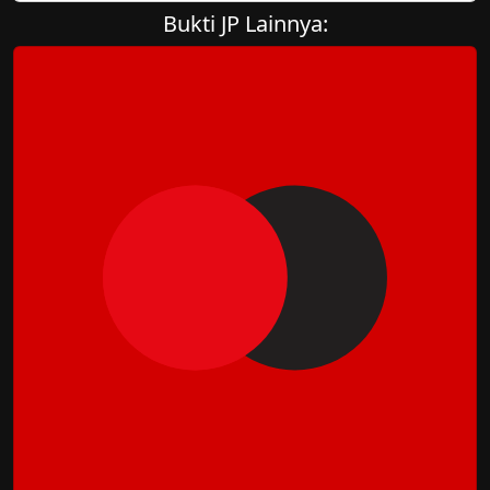
Bukti JP Lainnya: