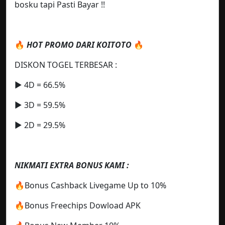
bosku tapi Pasti Bayar !!
🔥
HOT PROMO DARI KOITOTO
🔥
DISKON TOGEL TERBESAR :
▶️ 4D = 66.5%
▶️ 3D = 59.5%
▶️ 2D = 29.5%
NIKMATI EXTRA BONUS KAMI :
🔥Bonus Cashback Livegame Up to 10%
🔥Bonus Freechips Dowload APK