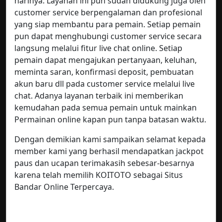
harinya. Layanan ini pun sudah didukung juga oleh
customer service berpengalaman dan profesional
yang siap membantu para pemain. Setiap pemain
pun dapat menghubungi customer service secara
langsung melalui fitur live chat online. Setiap
pemain dapat mengajukan pertanyaan, keluhan,
meminta saran, konfirmasi deposit, pembuatan
akun baru dll pada customer service melalui live
chat. Adanya layanan terbaik ini memberikan
kemudahan pada semua pemain untuk mainkan
Permainan online kapan pun tanpa batasan waktu.
Dengan demikian kami sampaikan selamat kepada
member kami yang berhasil mendapatkan jackpot
paus dan ucapan terimakasih sebesar-besarnya
karena telah memilih KOITOTO sebagai Situs
Bandar Online Terpercaya.