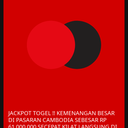
JACKPOT TOGEL !! KEMENANGAN BESAR
DI PASARAN CAMBODIA SEBESAR RP
61.000.000 SECEPAT KILAT LANGSUNG DI