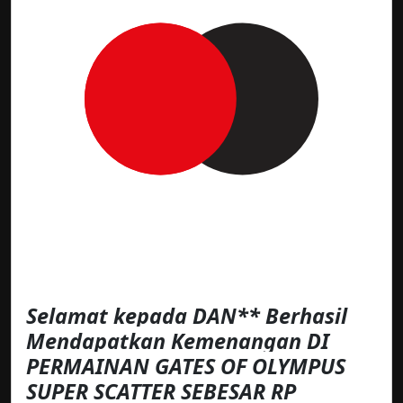
Selamat kepada DAN** Berhasil
Mendapatkan Kemenangan DI
PERMAINAN GATES OF OLYMPUS
SUPER SCATTER SEBESAR RP