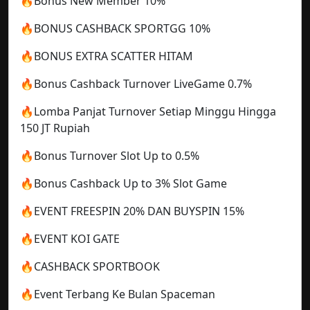
🔥Bonus New Member 10%
🔥BONUS CASHBACK SPORTGG 10%
🔥BONUS EXTRA SCATTER HITAM
🔥Bonus Cashback Turnover LiveGame 0.7%
🔥Lomba Panjat Turnover Setiap Minggu Hingga
150 JT Rupiah
🔥Bonus Turnover Slot Up to 0.5%
🔥Bonus Cashback Up to 3% Slot Game
🔥EVENT FREESPIN 20% DAN BUYSPIN 15%
🔥EVENT KOI GATE
🔥
CASHBACK SPORTBOOK
🔥Event Terbang Ke Bulan Spaceman