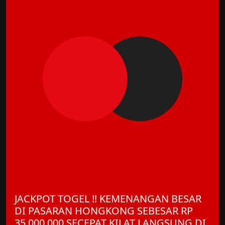
JACKPOT TOGEL !! KEMENANGAN BESAR
DI PASARAN HONGKONG SEBESAR RP
35.000.000 SECEPAT KILAT LANGSUNG DI