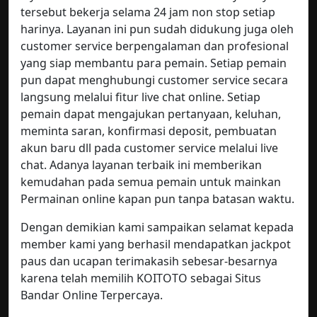
tersebut bekerja selama 24 jam non stop setiap
harinya. Layanan ini pun sudah didukung juga oleh
customer service berpengalaman dan profesional
yang siap membantu para pemain. Setiap pemain
pun dapat menghubungi customer service secara
langsung melalui fitur live chat online. Setiap
pemain dapat mengajukan pertanyaan, keluhan,
meminta saran, konfirmasi deposit, pembuatan
akun baru dll pada customer service melalui live
chat. Adanya layanan terbaik ini memberikan
kemudahan pada semua pemain untuk mainkan
Permainan online kapan pun tanpa batasan waktu.
Dengan demikian kami sampaikan selamat kepada
member kami yang berhasil mendapatkan jackpot
paus dan ucapan terimakasih sebesar-besarnya
karena telah memilih KOITOTO sebagai Situs
Bandar Online Terpercaya.