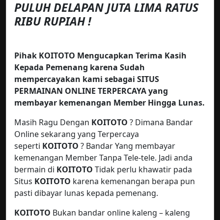
PULUH DELAPAN JUTA LIMA RATUS
RIBU RUPIAH !
Pihak KOITOTO Mengucapkan Terima Kasih
Kepada Pemenang karena Sudah
mempercayakan kami sebagai SITUS
PERMAINAN ONLINE TERPERCAYA yang
membayar kemenangan Member Hingga Lunas.
Masih Ragu Dengan
KOITOTO
? Dimana Bandar
Online sekarang yang Terpercaya
seperti
KOITOTO
? Bandar Yang membayar
kemenangan Member Tanpa Tele-tele. Jadi anda
bermain di
KOITOTO
Tidak perlu khawatir pada
Situs
KOITOTO
karena kemenangan berapa pun
pasti dibayar lunas kepada pemenang.
KOITOTO
Bukan bandar online kaleng – kaleng