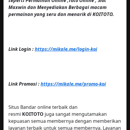
seperti Permainan Online ,Toto Online , Slot
Maxwin dan Menyediakan Berbagai macam
permainan yang seru dan menarik di KOITOTO.
Link Login :
https://mikale.me/login-koi
Link Promosi :
https://mikale.me/promo-koi
Situs Bandar online terbaik dan
resmi
KOITOTO
juga sangat mengutamakan
kepuasan semua membernya dengan memberikan
layanan terbaik untuk semua membernya. Layanan