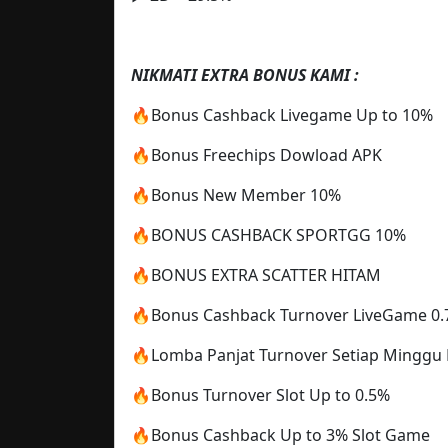
NIKMATI EXTRA BONUS KAMI :
🔥Bonus Cashback Livegame Up to 10%
🔥Bonus Freechips Dowload APK
🔥Bonus New Member 10%
🔥BONUS CASHBACK SPORTGG 10%
🔥BONUS EXTRA SCATTER HITAM
🔥Bonus Cashback Turnover LiveGame 0
🔥Lomba Panjat Turnover Setiap Minggu 
🔥Bonus Turnover Slot Up to 0.5%
🔥Bonus Cashback Up to 3% Slot Game