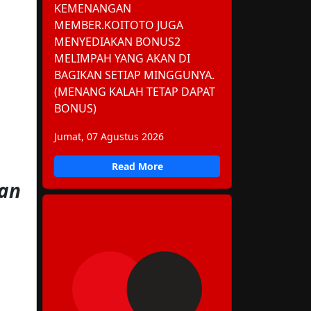
KEMENANGAN
MEMBER.KOITOTO JUGA
MENYEDIAKAN BONUS2
MELIMPAH YANG AKAN DI
BAGIKAN SETIAP MINGGUNYA.
(MENANG KALAH TETAP DAPAT
BONUS)
Jumat, 07 Agustus 2026
Read More
an