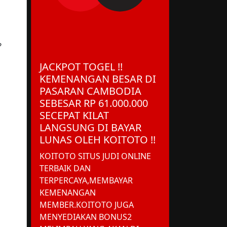
?
JACKPOT TOGEL !!
KEMENANGAN BESAR DI
PASARAN CAMBODIA
SEBESAR RP 61.000.000
SECEPAT KILAT
LANGSUNG DI BAYAR
LUNAS OLEH KOITOTO !!
KOITOTO SITUS JUDI ONLINE
TERBAIK DAN
TERPERCAYA,MEMBAYAR
KEMENANGAN
MEMBER.KOITOTO JUGA
MENYEDIAKAN BONUS2