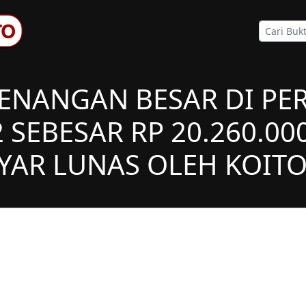
MENANGAN BESAR DI P
SEBESAR RP 20.260.000
AR LUNAS OLEH KOITOT