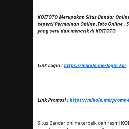
KOITOTO Merupakan Situs Bandar Onlin
seperti Permainan Online ,Toto Online
yang seru dan menarik di KOITOTO.
Link Login :
https://mikale.me/login-koi
Link Promosi :
https://mikale.me/promo-
Situs Bandar online terbaik dan resmi
KO