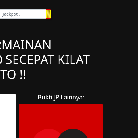
ERMAINAN
 SECEPAT KILAT
O !!
Bukti JP Lainnya: