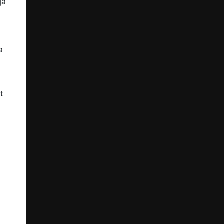
ja
a
t
r