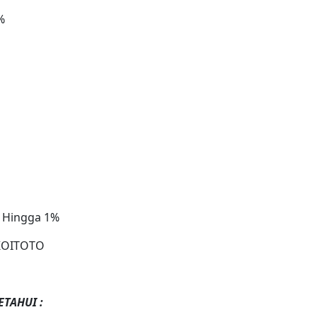
%
 Hingga 1%
KOITOTO
ETAHUI :