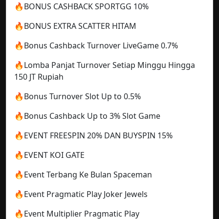
🔥BONUS CASHBACK SPORTGG 10%
🔥BONUS EXTRA SCATTER HITAM
🔥Bonus Cashback Turnover LiveGame 0.7%
🔥Lomba Panjat Turnover Setiap Minggu Hingga
150 JT Rupiah
🔥Bonus Turnover Slot Up to 0.5%
🔥Bonus Cashback Up to 3% Slot Game
🔥EVENT FREESPIN 20% DAN BUYSPIN 15%
🔥EVENT KOI GATE
🔥Event Terbang Ke Bulan Spaceman
🔥Event Pragmatic Play Joker Jewels
🔥Event Multiplier Pragmatic Play