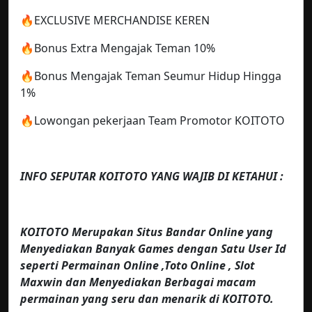
🔥EXCLUSIVE MERCHANDISE KEREN
🔥Bonus Extra Mengajak Teman 10%
🔥Bonus Mengajak Teman Seumur Hidup Hingga
1%
🔥Lowongan pekerjaan Team Promotor KOITOTO
INFO SEPUTAR KOITOTO YANG WAJIB DI KETAHUI :
KOITOTO Merupakan Situs Bandar Online yang
Menyediakan Banyak Games dengan Satu User Id
seperti Permainan Online ,Toto Online , Slot
Maxwin dan Menyediakan Berbagai macam
permainan yang seru dan menarik di KOITOTO.