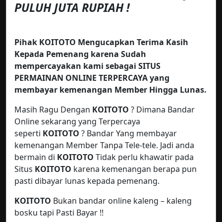
PULUH JUTA RUPIAH !
Pihak KOITOTO Mengucapkan Terima Kasih
Kepada Pemenang karena Sudah
mempercayakan kami sebagai SITUS
PERMAINAN ONLINE TERPERCAYA yang
membayar kemenangan Member Hingga Lunas.
Masih Ragu Dengan
KOITOTO
? Dimana Bandar
Online sekarang yang Terpercaya
seperti
KOITOTO
? Bandar Yang membayar
kemenangan Member Tanpa Tele-tele. Jadi anda
bermain di
KOITOTO
Tidak perlu khawatir pada
Situs
KOITOTO
karena kemenangan berapa pun
pasti dibayar lunas kepada pemenang.
KOITOTO
Bukan bandar online kaleng – kaleng
bosku tapi Pasti Bayar !!