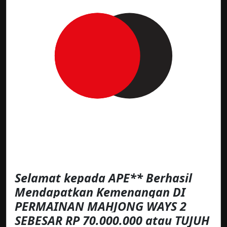
Selamat kepada APE** Berhasil
Mendapatkan Kemenangan DI
PERMAINAN MAHJONG WAYS 2
SEBESAR RP 70.000.000 atau TUJUH