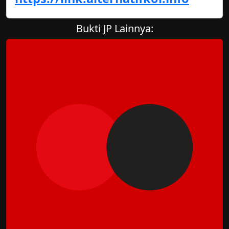
Bukti JP Lainnya: