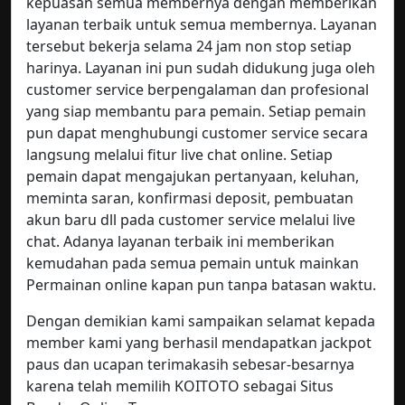
kepuasan semua membernya dengan memberikan
layanan terbaik untuk semua membernya. Layanan
tersebut bekerja selama 24 jam non stop setiap
harinya. Layanan ini pun sudah didukung juga oleh
customer service berpengalaman dan profesional
yang siap membantu para pemain. Setiap pemain
pun dapat menghubungi customer service secara
langsung melalui fitur live chat online. Setiap
pemain dapat mengajukan pertanyaan, keluhan,
meminta saran, konfirmasi deposit, pembuatan
akun baru dll pada customer service melalui live
chat. Adanya layanan terbaik ini memberikan
kemudahan pada semua pemain untuk mainkan
Permainan online kapan pun tanpa batasan waktu.
Dengan demikian kami sampaikan selamat kepada
member kami yang berhasil mendapatkan jackpot
paus dan ucapan terimakasih sebesar-besarnya
karena telah memilih KOITOTO sebagai Situs