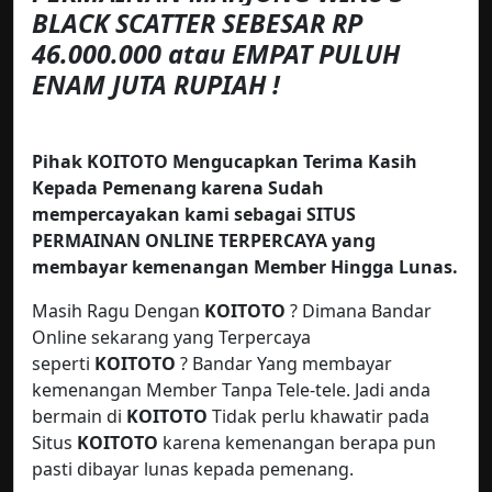
BLACK SCATTER SEBESAR RP
46.000.000 atau EMPAT PULUH
ENAM JUTA RUPIAH !
Pihak KOITOTO Mengucapkan Terima Kasih
Kepada Pemenang karena Sudah
mempercayakan kami sebagai SITUS
PERMAINAN ONLINE TERPERCAYA yang
membayar kemenangan Member Hingga Lunas.
Masih Ragu Dengan
KOITOTO
? Dimana Bandar
Online sekarang yang Terpercaya
seperti
KOITOTO
? Bandar Yang membayar
kemenangan Member Tanpa Tele-tele. Jadi anda
bermain di
KOITOTO
Tidak perlu khawatir pada
Situs
KOITOTO
karena kemenangan berapa pun
pasti dibayar lunas kepada pemenang.