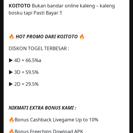
KOITOTO
Bukan bandar online kaleng – kaleng
bosku tapi Pasti Bayar !!
🔥
HOT PROMO DARI KOITOTO
🔥
DISKON TOGEL TERBESAR :
▶️ 4D = 66.5%a
▶️ 3D = 59.5%
▶️ 2D = 29.5%
NIKMATI EXTRA BONUS KAMI :
🔥Bonus Cashback Livegame Up to 10%
🔥Bonus Freechips Dowload APK