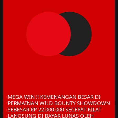
MEGA WIN !! KEMENANGAN BESAR DI
PERMAINAN WILD BOUNTY SHOWDOWN
SEBESAR RP 22.000.000 SECEPAT KILAT
LANGSUNG DI BAYAR LUNAS OLEH