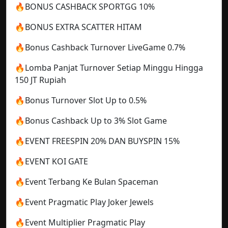
🔥BONUS CASHBACK SPORTGG 10%
🔥BONUS EXTRA SCATTER HITAM
🔥Bonus Cashback Turnover LiveGame 0.7%
🔥Lomba Panjat Turnover Setiap Minggu Hingga
150 JT Rupiah
🔥Bonus Turnover Slot Up to 0.5%
🔥Bonus Cashback Up to 3% Slot Game
🔥EVENT FREESPIN 20% DAN BUYSPIN 15%
🔥EVENT KOI GATE
🔥Event Terbang Ke Bulan Spaceman
🔥Event Pragmatic Play Joker Jewels
🔥Event Multiplier Pragmatic Play