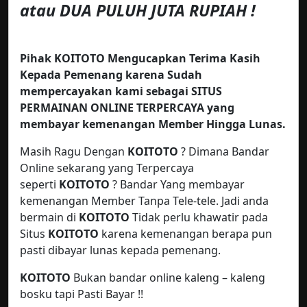
atau DUA PULUH JUTA RUPIAH !
Pihak KOITOTO Mengucapkan Terima Kasih
Kepada Pemenang karena Sudah
mempercayakan kami sebagai SITUS
PERMAINAN ONLINE TERPERCAYA yang
membayar kemenangan Member Hingga Lunas.
Masih Ragu Dengan
KOITOTO
? Dimana Bandar
Online sekarang yang Terpercaya
seperti
KOITOTO
? Bandar Yang membayar
kemenangan Member Tanpa Tele-tele. Jadi anda
bermain di
KOITOTO
Tidak perlu khawatir pada
Situs
KOITOTO
karena kemenangan berapa pun
pasti dibayar lunas kepada pemenang.
KOITOTO
Bukan bandar online kaleng – kaleng
bosku tapi Pasti Bayar !!