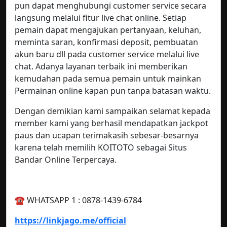
pun dapat menghubungi customer service secara
langsung melalui fitur live chat online. Setiap
pemain dapat mengajukan pertanyaan, keluhan,
meminta saran, konfirmasi deposit, pembuatan
akun baru dll pada customer service melalui live
chat. Adanya layanan terbaik ini memberikan
kemudahan pada semua pemain untuk mainkan
Permainan online kapan pun tanpa batasan waktu.
Dengan demikian kami sampaikan selamat kepada
member kami yang berhasil mendapatkan jackpot
paus dan ucapan terimakasih sebesar-besarnya
karena telah memilih KOITOTO sebagai Situs
Bandar Online Terpercaya.
☎️ WHATSAPP 1 : 0878-1439-6784
https://linkjago.me/official