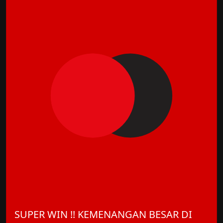
SUPER WIN !! KEMENANGAN BESAR DI